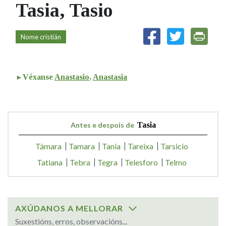
Tasia, Tasio
IDENTIDADE CORPORATIVA
Facebook
Twitter
Youtube
Instagram
Bluesky
FIGURAS HOMENAXEADAS
MARCIAL DEL ADALID
HISTORIA
CASA-MUSEO EMILIA PARDO
Nome cristián
BAZÁN
60 ANOS DLG
PRIMAVERA DAS LETRAS
PORTAL DAS PALABRAS
Véxanse
Anastasio
,
Anastasia
Antes e despois de
Tasia
Támara
Tamara
Tania
Tareixa
Tarsicio
Tatiana
Tebra
Tegra
Telesforo
Telmo
AXÚDANOS A MELLORAR
Suxestións, erros, observacións...