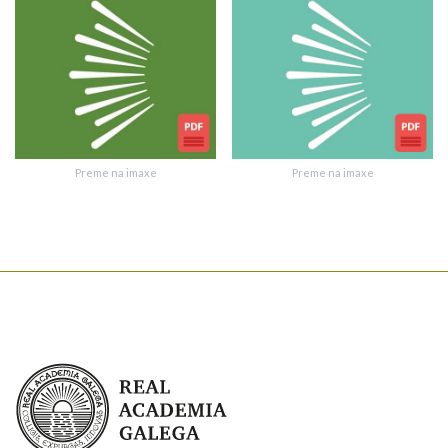
Texto de verificación
Preme na imaxe
Preme na imaxe
Enviar suxestión
Real Academia Galega