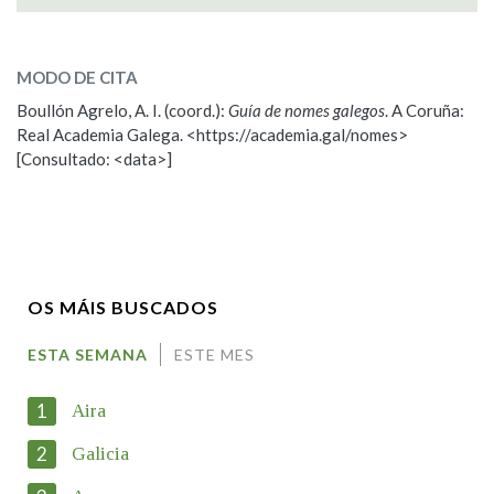
SOBRE O NOME:
Tasia
MODO DE CITA
Boullón Agrelo, A. I. (coord.):
Guía de nomes galegos
. A Coruña:
ESCOLLE UNHA OPCIÓN:
Real Academia Galega. <https://academia.gal/nomes>
[Consultado: <data>]
Observación
Propoño mellorar a definición
Nome
OS MÁIS BUSCADOS
Apelidos
ESTA SEMANA
ESTE MES
1
Aira
Enderezo electrónico
2
Galicia