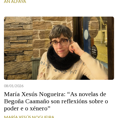
AN ALFAYA
IDENTIDADE CORPORATIVA
Facebook
Twitter
Youtube
Instagram
Bluesky
FIGURAS HOMENAXEADAS
MARCIAL DEL ADALID
HISTORIA
CASA-MUSEO EMILIA PARDO
BAZÁN
60 ANOS DLG
PRIMAVERA DAS LETRAS
PORTAL DAS PALABRAS
08/01/2026
María Xesús Nogueira: “As novelas de
Begoña Caamaño son reflexións sobre o
poder e o xénero”
MARÍA XESÚS NOGUEIRA