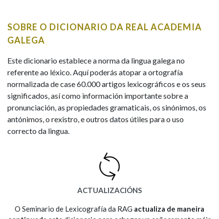
IDENTIDADE CORPORATIVA
Facebook
Twitter
Youtube
Instagram
Bluesky
BUSCAR NOS LEMAS
FIGURAS HOMENAXEADAS
MARCIAL DEL ADALID
SOBRE O DICIONARIO DA REAL ACADEMIA
HISTORIA
Comeza por
CASA-MUSEO EMILIA PARDO
GALEGA
BAZÁN
60 ANOS DLG
PRIMAVERA DAS LETRAS
Este dicionario establece a norma da lingua galega no
Remata por
referente ao léxico. Aquí poderás atopar a ortografía
PORTAL DAS PALABRAS
normalizada de case 60.000 artigos lexicográficos e os seus
significados, así como información importante sobre a
pronunciación, as propiedades gramaticais, os sinónimos, os
Contén
antónimos, o rexistro, e outros datos útiles para o uso
correcto da lingua.
BUSCAR NO CONTIDO
Nas definicións
ACTUALIZACIÓNS
Nos exemplos
O Seminario de Lexicografía da RAG
actualiza de maneira