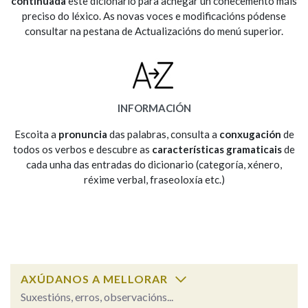
continuada
este dicionario para achegar un coñecemento máis
preciso do léxico. As novas voces e modificacións pódense
consultar na pestana de Actualizacións do menú superior.
Na fraseoloxía
OUTRAS OPCIÓNS DE BUSCA
INFORMACIÓN
Marcas gramaticais
Escoita a
pronuncia
das palabras, consulta a
conxugación
de
todos os verbos e descubre as
características gramaticais
de
cada unha das entradas do dicionario (categoría, xénero,
réxime verbal, fraseoloxía etc.)
Pertence a
LIMPAR
BUSCA
AXÚDANOS A MELLORAR
Suxestións, erros, observacións...