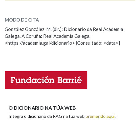
ESCOLLE UNHA OPCIÓN:
MODO DE CITA
Observación
Falta unha voz
González González, M. (dir.): Dicionario da Real Academia
Galega. A Coruña: Real Academia Galega.
Nome
<https://academia.gal/dicionario> [Consultado: <data>]
Apelidos
Enderezo electrónico
O DICIONARIO NA TÚA WEB
Integra o dicionario da RAG na túa web
premendo aquí
.
Comentario