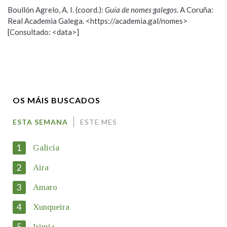
Boullón Agrelo, A. I. (coord.):
Guía de nomes galegos
. A Coruña:
Real Academia Galega. <https://academia.gal/nomes>
Nome
[Consultado: <data>]
Apelidos
OS MÁIS BUSCADOS
Enderezo electrónico
ESTA SEMANA
ESTE MES
1
Galicia
Motivación
2
Aira
3
Amaro
4
Xunqueira
5
Irimia