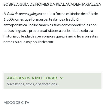
IDENTIDADE CORPORATIVA
Facebook
Twitter
Youtube
Instagram
Bluesky
SOBRE A GUÍA DE NOMES DA REAL ACADEMIA GALEGA
FIGURAS HOMENAXEADAS
MARCIAL DEL ADALID
A
Guía de nomes galegos
recolle a forma estándar de máis de
HISTORIA
CASA-MUSEO EMILIA PARDO
1.500 nomes que forman parte da nosa tradición
BAZÁN
60 ANOS DLG
antroponímica. Inclúe tamén as súas correspondencias con
PRIMAVERA DAS LETRAS
outras linguas e procura satisfacer a curiosidade sobre a
PORTAL DAS PALABRAS
historia ou lenda das personaxes que primeiro levaron estes
nomes ou que os popularizaron.
AXÚDANOS A MELLORAR
Suxestións, erros, observacións...
ESCOLLE UNHA OPCIÓN:
MODO DE CITA
Observación
Suxestión de nome