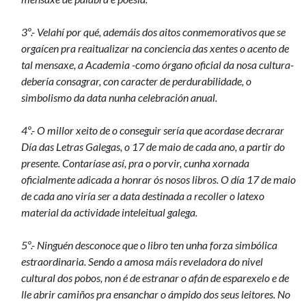
3º.- Velahí por qué, ademáis dos aitos conmemorativos que se
orgaícen pra reaitualizar na conciencia das xentes o acento de
tal mensaxe, a Academia -como órgano oficial da nosa cultura-
debería consagrar, con caracter de perdurabilidade, o
simbolismo da data nunha celebración anual.
4º.- O millor xeito de o conseguir sería que acordase decrarar
Día das Letras Galegas, o 17 de maio de cada ano, a partir do
presente. Contaríase así, pra o porvir, cunha xornada
oficialmente adicada a honrar ós nosos libros. O día 17 de maio
de cada ano viría ser a data destinada a recoller o latexo
material da actividade inteleitual galega.
5º.- Ninguén desconoce que o libro ten unha forza simbólica
estraordinaria. Sendo a amosa máis reveladora do nivel
cultural dos pobos, non é de estranar o afán de esparexelo e de
lle abrir camiños pra ensanchar o ámpido dos seus leitores. No