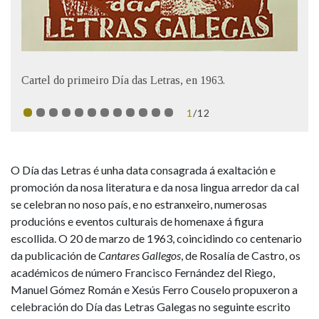
IDENTIDADE CORPORATIVA
Facebook
Twitter
Youtube
Instagram
Bluesky
FIGURAS HOMENAXEADAS
MARCIAL DEL ADALID
HISTORIA
CASA-MUSEO EMILIA PARDO
BAZÁN
60 ANOS DLG
Cartel do primeiro Día das Letras, en 1963.
PRIMAVERA DAS LETRAS
PORTAL DAS PALABRAS
1
/12
O Día das Letras é unha data consagrada á exaltación e
promoción da nosa literatura e da nosa lingua arredor da cal
se celebran no noso país, e no estranxeiro, numerosas
producións e eventos culturais de homenaxe á figura
escollida. O 20 de marzo de 1963, coincidindo co centenario
da publicación de
Cantares Gallegos
, de Rosalía de Castro, os
académicos de número Francisco Fernández del Riego,
Manuel Gómez Román e Xesús Ferro Couselo propuxeron a
celebración do Día das Letras Galegas no seguinte escrito