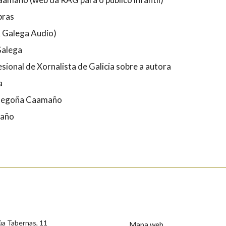
bras
 Galega Audio)
Galega
sional de Xornalista de Galicia sobre a autora
a
 Begoña Caamaño
maño
úa Tabernas, 11
Mapa web