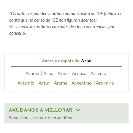
*Os datos responden á última actualización do
IGE
(téñase en
conta que no censo do IGE non figuran acentos).
Só se mostran os datos con máis de cinco ocorrencias por
concello.
Antes e despois de
Artai
Arnoia
Aroa
Arón
Arousa
Arsenio
Artemio
Artur
Arume
Arxentino
Arximiro
AXÚDANOS A MELLORAR
Suxestións, erros, observacións...
SOBRE O NOME: