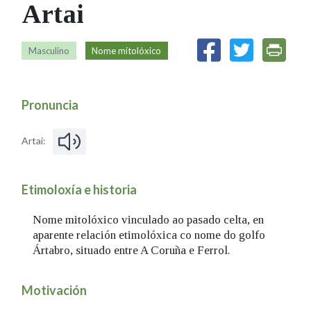
Artai
IDENTIDADE CORPORATIVA
Facebook
Twitter
Youtube
Instagram
Bluesky
FIGURAS HOMENAXEADAS
MARCIAL DEL ADALID
HISTORIA
CASA-MUSEO EMILIA PARDO
Masculino
Nome mitolóxico
BAZÁN
60 ANOS DLG
PRIMAVERA DAS LETRAS
Pronuncia
PORTAL DAS PALABRAS
Artai:
Etimoloxía e historia
Nome mitolóxico vinculado ao pasado celta, en
aparente relación etimolóxica co nome do golfo
Ártabro, situado entre A Coruña e Ferrol.
Motivación