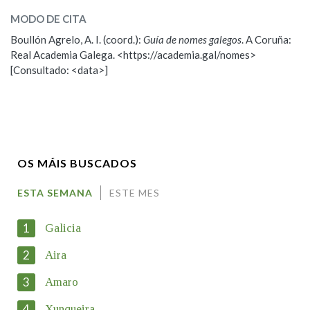
Artai
MODO DE CITA
Boullón Agrelo, A. I. (coord.):
Guía de nomes galegos
. A Coruña:
ESCOLLE UNHA OPCIÓN:
Real Academia Galega. <https://academia.gal/nomes>
[Consultado: <data>]
Observación
Propoño mellorar a definición
Nome
OS MÁIS BUSCADOS
Apelidos
ESTA SEMANA
ESTE MES
1
Galicia
Enderezo electrónico
2
Aira
3
Amaro
Motivación
4
Xunqueira