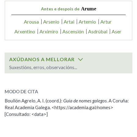
Antes e despois de
Arume
Arousa
Arsenio
Artai
Artemio
Artur
Arxentino
Arximiro
Ascensión
Asdrúbal
Aser
AXÚDANOS A MELLORAR
Suxestións, erros, observacións...
SOBRE O NOME:
Arume
MODO DE CITA
Boullón Agrelo, A. I. (coord.):
Guía de nomes galegos
. A Coruña:
ESCOLLE UNHA OPCIÓN:
Real Academia Galega. <https://academia.gal/nomes>
[Consultado: <data>]
Observación
Propoño mellorar a definición
Nome