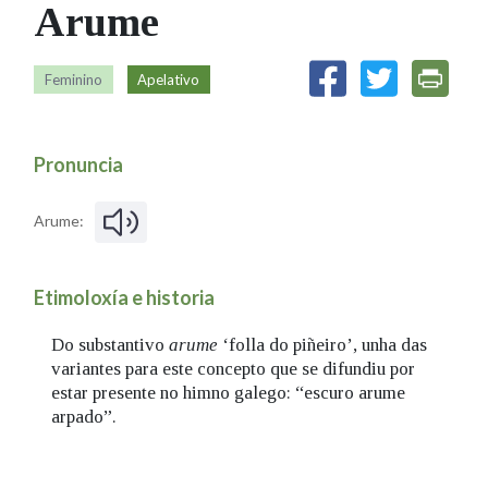
Arume
IDENTIDADE CORPORATIVA
Facebook
Twitter
Youtube
Instagram
Bluesky
FIGURAS HOMENAXEADAS
MARCIAL DEL ADALID
HISTORIA
CASA-MUSEO EMILIA PARDO
Feminino
Apelativo
BAZÁN
60 ANOS DLG
PRIMAVERA DAS LETRAS
Pronuncia
PORTAL DAS PALABRAS
Arume:
Etimoloxía e historia
Do substantivo
arume
‘folla do piñeiro’, unha das
variantes para este concepto que se difundiu por
estar presente no himno galego: “escuro arume
arpado”.