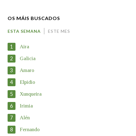
OS MÁIS BUSCADOS
Apelidos
ESTA SEMANA
ESTE MES
1
Aira
Enderezo electrónico
2
Galicia
3
Amaro
Motivación
4
Elpidio
5
Xunqueira
6
Irimia
7
Alén
En cumprimento da normativa vixente en materia de Protección
de Datos de Carácter Persoal, a Real Academia Galega informa
8
Fernando
a aqueles usuarios que faciliten o seu correo electrónico, así