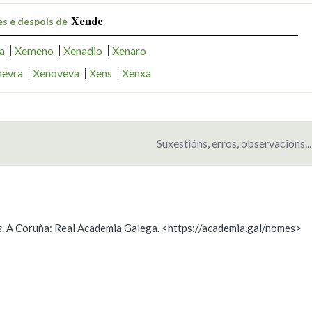
s e despois de
Xende
a
Xemeno
Xenadio
Xenaro
nevra
Xenoveva
Xens
Xenxa
Suxestións, erros, observacións...
s
. A Coruña: Real Academia Galega. <https://academia.gal/nomes>
ición
s