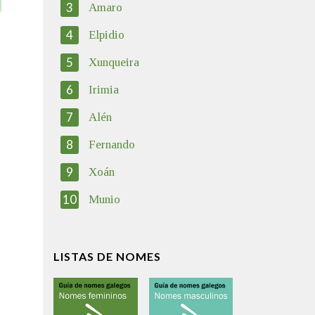
3
Amaro
4
Elpidio
5
Xunqueira
6
Irimia
7
Alén
8
Fernando
9
Xoán
10
Munio
LISTAS DE NOMES