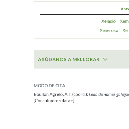
Ante
Xelasio
Xem
Xeneroso
Xe
AXÚDANOS A MELLORAR
SOBRE O NOME:
Xende
MODO DE CITA
Boullón Agrelo, A. I. (coord.):
Guía de nomes galego
ESCOLLE UNHA OPCIÓN:
[Consultado: <data>]
Observación
Propoño mellorar a defin
Nome
Apelido