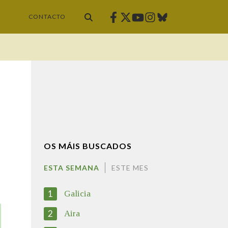
Facebook
Twitter
Instagram
Bluesky
Youtube
CONTACTO
OS MÁIS BUSCADOS
ESTA SEMANA
ESTE MES
1
Galicia
2
Aira