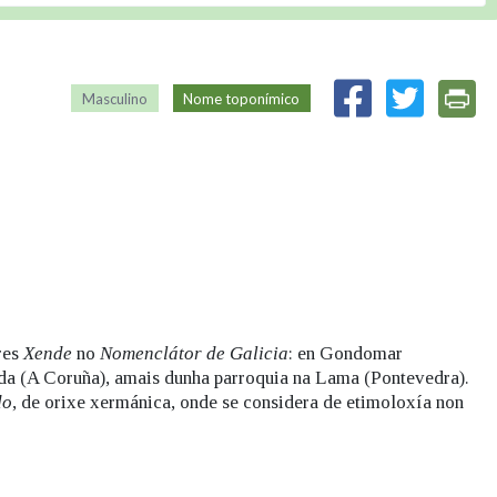
Masculino
Nome toponímico
res
Xende
no
Nomenclátor de Galicia
: en Gondomar
eda (A Coruña), amais dunha parroquia na Lama (Pontevedra).
do
, de orixe xermánica, onde se considera de etimoloxía non