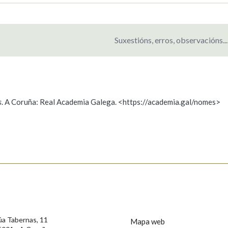
Suxestións, erros, observacións...
s
. A Coruña: Real Academia Galega. <https://academia.gal/nomes>
ición
s
úa Tabernas, 11
Mapa web