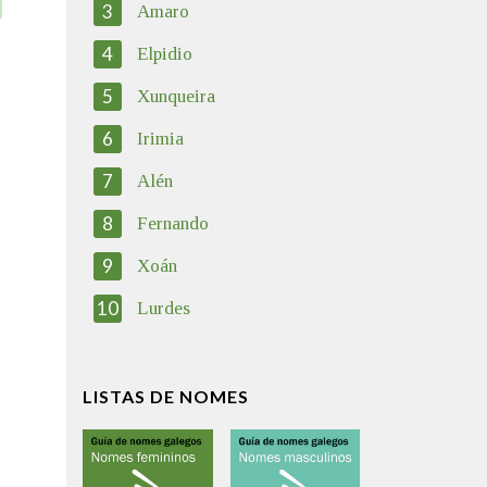
3
Amaro
4
Elpidio
5
Xunqueira
6
Irimia
7
Alén
8
Fernando
9
Xoán
10
Lurdes
LISTAS DE NOMES