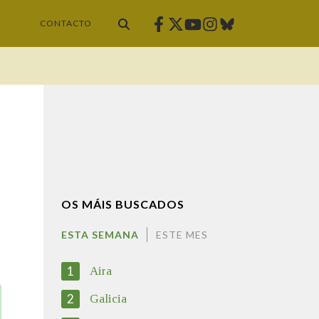
Facebook
Twitter
Instagram
Bluesky
Youtube
CONTACTO
OS MÁIS BUSCADOS
ESTA SEMANA
ESTE MES
1
Aira
2
Galicia