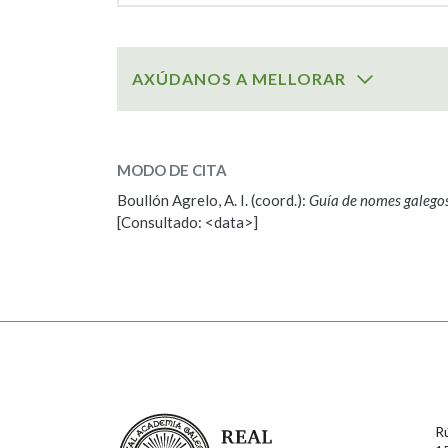
AXÚDANOS A MELLORAR
SOBRE O NOME:
Valerio
MODO DE CITA
Boullón Agrelo, A. I. (coord.):
Guía de nomes galego
ESCOLLE UNHA OPCIÓN:
[Consultado: <data>]
Observación
Propoño mellorar a defin
Nome
Apelido
Enderezo electrónico
Real Academia Galega
R