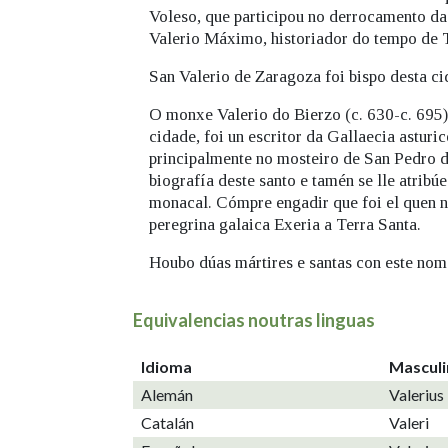
Voleso, que participou no derrocamento da
Valerio Máximo, historiador do tempo de T
San Valerio de Zaragoza foi bispo desta c
O monxe Valerio do Bierzo (c. 630-c. 695)
cidade, foi un escritor da Gallaecia astur
principalmente no mosteiro de San Pedro de
biografía deste santo e tamén se lle atribú
monacal. Cómpre engadir que foi el quen no
peregrina galaica Exeria a Terra Santa.
Houbo dúas mártires e santas con este nome
Equivalencias noutras linguas
Idioma
Mascul
Alemán
Valerius
Catalán
Valeri