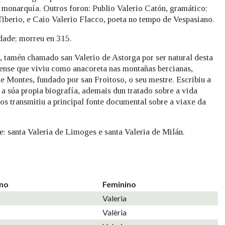
 monarquía. Outros foron: Publio Valerio Catón, gramático;
iberio, e Caio Valerio Flacco, poeta no tempo de Vespasiano.
idade; morreu en 315.
, tamén chamado san Valerio de Astorga por ser natural desta
icense que viviu como anacoreta nas montañas bercianas,
 Montes, fundado por san Froitoso, o seu mestre. Escribiu a
e a súa propia biografía, ademais dun tratado sobre a vida
s transmitiu a principal fonte documental sobre a viaxe da
: santa Valeria de Limoges e santa Valeria de Milán.
ino
Feminino
Valeria
Valèria