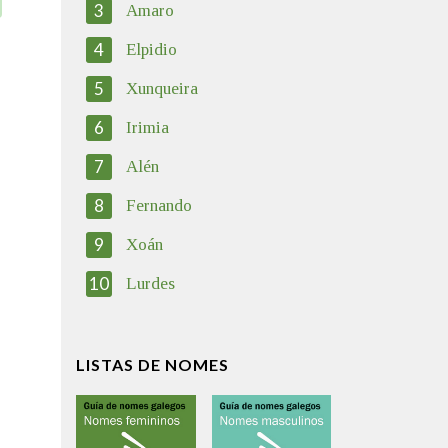
3
Amaro
4
Elpidio
5
Xunqueira
6
Irimia
7
Alén
8
Fernando
9
Xoán
10
Lurdes
LISTAS DE NOMES