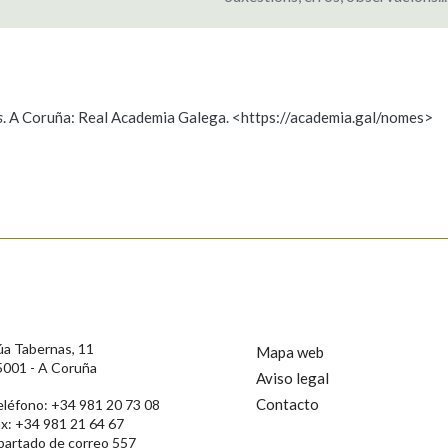
s
. A Coruña: Real Academia Galega. <https://academia.gal/nomes>
ición
s
úa Tabernas, 11
Mapa web
5001 - A Coruña
Aviso legal
Contacto
eléfono: +34 981 20 73 08
ax: +34 981 21 64 67
partado de correo 557