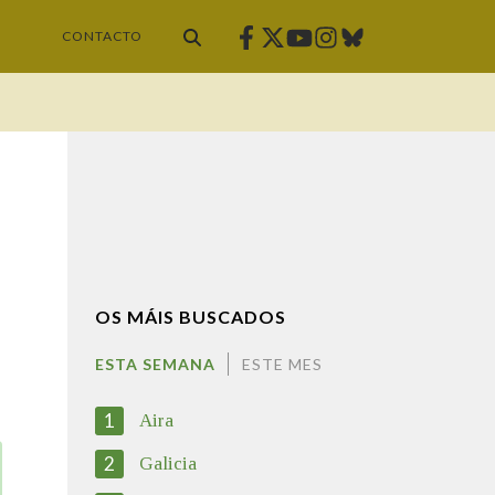
Facebook
Twitter
Instagram
Bluesky
Youtube
CONTACTO
OS MÁIS BUSCADOS
ESTA SEMANA
ESTE MES
1
Aira
2
Galicia