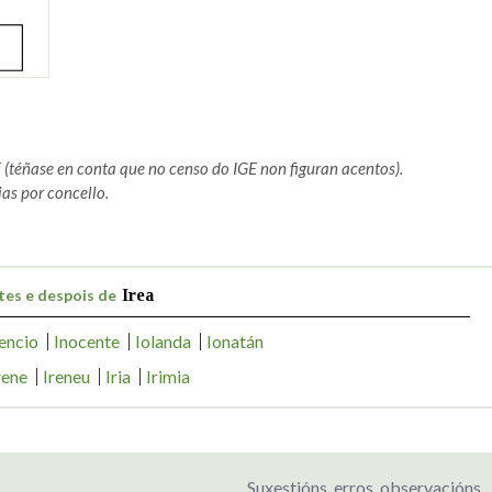
E
(téñase en conta que no censo do IGE non figuran acentos).
as por concello.
tes e despois de
Irea
encio
Inocente
Iolanda
Ionatán
rene
Ireneu
Iria
Irimia
Suxestións, erros, observacións...