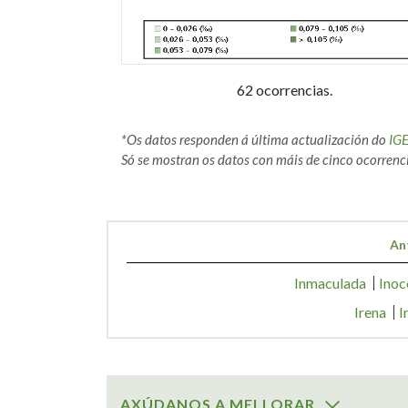
62 ocorrencias.
*Os datos responden á última actualización do
IG
Só se mostran os datos con máis de cinco ocorrenci
An
Inmaculada
Inoc
Irena
I
AXÚDANOS A MELLORAR