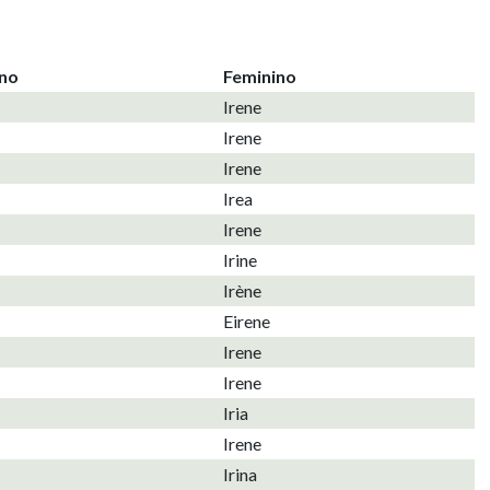
ino
Feminino
Irene
Irene
Irene
Irea
Irene
Irine
Irène
Eirene
Irene
Irene
Iria
Irene
Irina