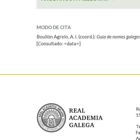
SOBRE O NOME:
Irea
MODO DE CITA
Boullón Agrelo, A. I. (coord.):
Guía de nomes galego
ESCOLLE UNHA OPCIÓN:
[Consultado: <data>]
Observación
Propoño mellorar a defin
Nome
Apelido
Enderezo electrónico
Real Academia Galega
R
1
Motivación
T
F
A