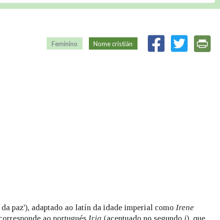
Feminino
Nome cristián
sa da paz'), adaptado ao latín da idade imperial como
Irene
e corresponde ao portugués
Iria
(acentuado no segundo
i
), que