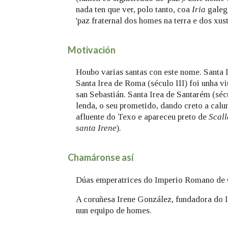
nada ten que ver, polo tanto, coa
Iria
galega
'paz fraternal dos homes na terra e dos xust
Motivación
Houbo varias santas con este nome. Santa I
Santa Irea de Roma (século III) foi unha vi
san Sebastián. Santa Irea de Santarém (séc
lenda, o seu prometido, dando creto a calu
afluente do Texo e apareceu preto de
Scall
santa Irene
).
Chamáronse así
Dúas emperatrices do Imperio Romano de Or
A coruñesa Irene González, fundadora do Ir
nun equipo de homes.