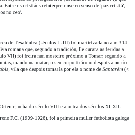
. Entre os cristiáns reinterpretouse co senso de 'paz cristiá',
os no ceo'.
rea de Tesalónica (séculos II-III) foi martirizada no ano 304.
úva romana que, segundo a tradición, lle curara as feridas a
ulo VII) foi freira nun mosteiro próximo a Tomar; segundo a
mnias, mandouna matar; o seu corpo tirárono despois a un río
abis
, vila que despois tomaría por ela o nome de
Santarém
(<
iente, unha do século VIII e a outra dos séculos XI-XII.
ene F.C. (1909-1928), foi a primeira muller futbolista galega