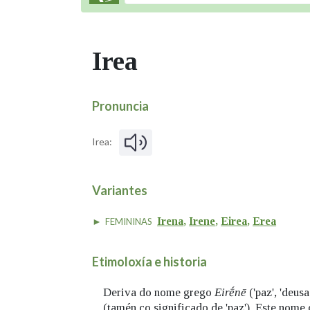
Irea
Pronuncia
Irea:
Variantes
Irena
,
Irene
,
Eirea
,
Erea
FEMININAS
Etimoloxía e historia
Deriva do nome grego
Eir
ḗnē
('paz', 'deu
(tamén co significado de 'paz'). Este nom