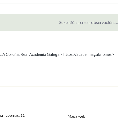
Suxestións, erros, observacións...
s
. A Coruña: Real Academia Galega. <https://academia.gal/nomes>
ición
s
úa Tabernas, 11
Mapa web