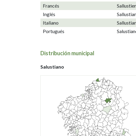
Francés
Sallustie
Inglés
Sallustia
Italiano
Sallustia
Portugués
Salustian
Distribución municipal
Salustiano