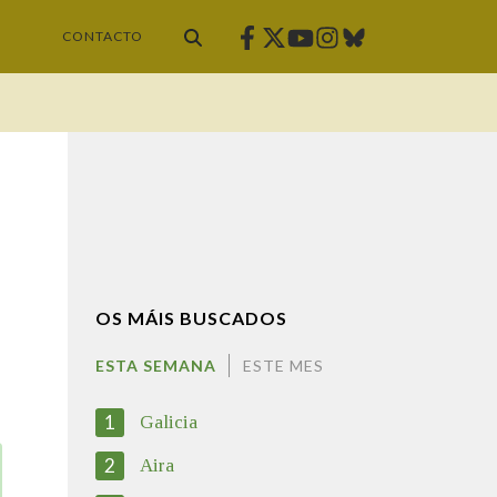
Facebook
Twitter
Instagram
Bluesky
Youtube
CONTACTO
OS MÁIS BUSCADOS
ESTA SEMANA
ESTE MES
1
Galicia
2
Aira