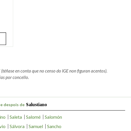
E
(téñase en conta que no censo do IGE non figuran acentos).
as por concello.
 e despois de
Salustiano
ino
Saleta
Salomé
Salomón
vio
Sálvora
Samuel
Sancho