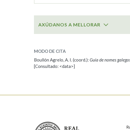
AXÚDANOS A MELLORAR
SOBRE O NOME:
Salustiano
MODO DE CITA
Boullón Agrelo, A. I. (coord.):
Guía de nomes galego
ESCOLLE UNHA OPCIÓN:
[Consultado: <data>]
Observación
Propoño mellorar a defin
Nome
Apelido
Enderezo electrónico
Real Academia Galega
R