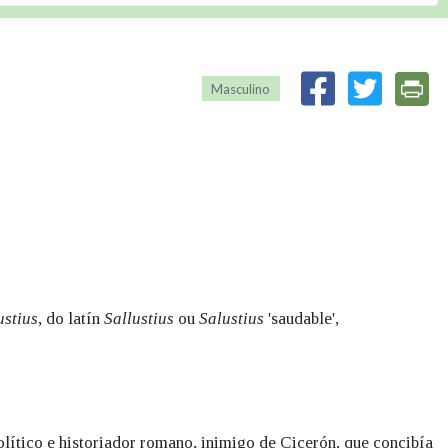
Masculino
ustius
, do latín
Sallustius
ou
Salustius
'saudable',
político e historiador romano, inimigo de Cicerón, que concibía