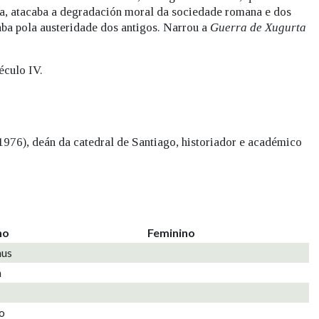
ria, atacaba a degradación moral da sociedade romana e dos
aba pola austeridade dos antigos. Narrou a
Guerra de Xugurta
éculo IV.
976), deán da catedral de Santiago, historiador e académico
no
Feminino
nus
n
o