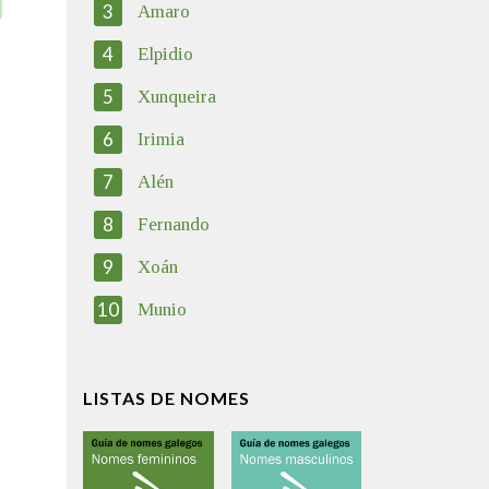
3
Amaro
4
Elpidio
5
Xunqueira
6
Irimia
7
Alén
8
Fernando
9
Xoán
10
Munio
LISTAS DE NOMES