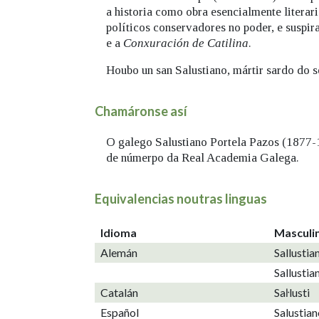
a historia como obra esencialmente litera
políticos conservadores no poder, e suspir
e a
Conxuración de Catilina
.
Houbo un san Salustiano, mártir sardo do s
Chamáronse así
O galego Salustiano Portela Pazos (1877-1
de númerpo da Real Academia Galega.
Equivalencias noutras linguas
Idioma
Masculi
Alemán
Sallustia
Sallustia
Catalán
Saŀlusti
Español
Salustian