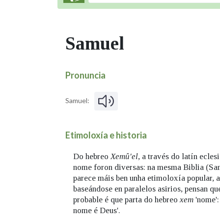
Samuel
Pronuncia
Samuel:
Etimoloxía e historia
Do hebreo
Xemû'el
, a través do latín ecles
nome foron diversas: na mesma Biblia (Samu
parece máis ben unha etimoloxía popular, 
baseándose en paralelos asirios, pensan qu
probable é que parta do hebreo
xem
'nome':
nome é Deus'.