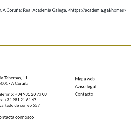
s
. A Coruña: Real Academia Galega. <https://academia.gal/nomes>
ición
s
úa Tabernas, 11
Mapa web
5001 - A Coruña
Aviso legal
Contacto
eléfono: +34 981 20 73 08
ax: +34 981 21 64 67
partado de correo 557
ontacta connosco