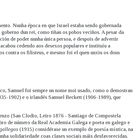
mento. Nunha época en que Israel estaba sendo gobernada
 goberno dun rei, como tiñan os pobos veciños. A pesar da
ión de poder nunha única persoa, e despois de advertir
 acabou cedendo aos desexos populares e instituíu a
s contra os filisteus, e mesmo foi el quen unxiu os dous
blico, Samuel foi sempre un nome moi usado, como o demostran
835-1902) e o irlandés Samuel Beckett (1906-1989), que
enzo (San Clodio, Leiro 1876 - Santiago de Compostela
mbro de número da Real Academia Galega e poeta en galego e
 gallegos
(1915) considérase un exemplo de poesía mística, na
 unha solidariedade coas clases sociais máis desfavorecidas.