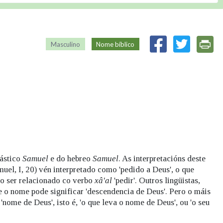
Masculino
Nome bíblico
iástico
Samuel
e do hebreo
Samuel
. As interpretacións deste
el, I, 20) vén interpretado como 'pedido a Deus', o que
ao ser relacionado co verbo
xâ'al
'pedir'. Outros lingüistas,
e o nome pode significar 'descendencia de Deus'. Pero o máis
 'nome de Deus', isto é, 'o que leva o nome de Deus', ou 'o seu