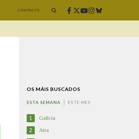
Facebook
Twitter
Instagram
Bluesky
Youtube
CONTACTO
OS MÁIS BUSCADOS
ESTA SEMANA
ESTE MES
1
Galicia
2
Aira