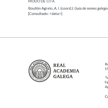
MODO DE CITA
Boullón Agrelo, A. I. (coord.):
Guía de nomes galego
ESCOLLE UNHA OPCIÓN:
[Consultado: <data>]
Observación
Propoño mellorar a defin
Nome
Apelido
Enderezo electrónico
Real Academia Galega
R
1
Motivación
T
F
A
C