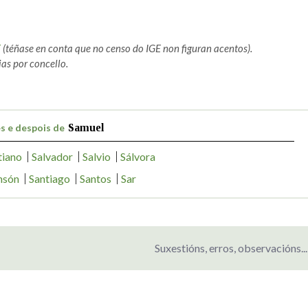
E
(téñase en conta que no censo do IGE non figuran acentos).
as por concello.
s e despois de
Samuel
tiano
Salvador
Salvio
Sálvora
nsón
Santiago
Santos
Sar
Suxestións, erros, observacións...