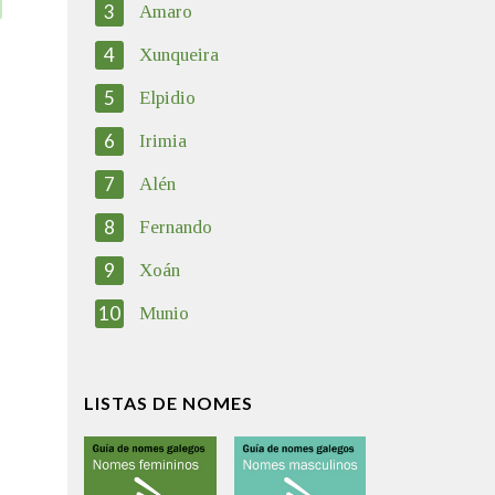
3
Amaro
4
Xunqueira
5
Elpidio
6
Irimia
7
Alén
8
Fernando
9
Xoán
10
Munio
LISTAS DE NOMES