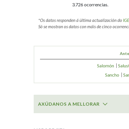
3.726 ocorrencias.
*Os datos responden á última actualización do
IG
Só se mostran os datos con máis de cinco ocorrenci
Ante
Salomón
Salus
Sancho
Sa
AXÚDANOS A MELLORAR
SOBRE O NOME:
Samuel