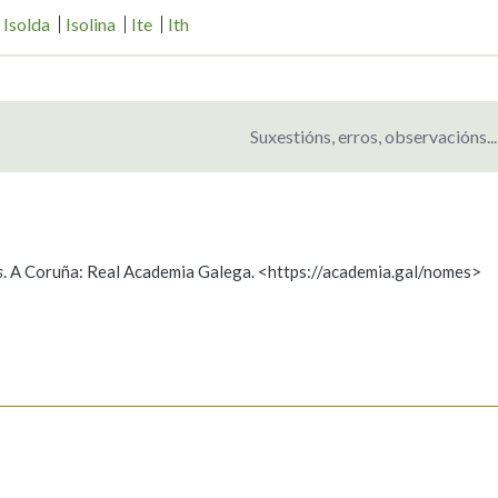
Isolda
Isolina
Ite
Ith
Suxestións, erros, observacións...
s
. A Coruña: Real Academia Galega. <https://academia.gal/nomes>
ición
s