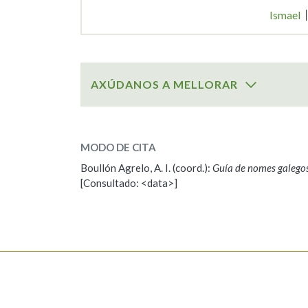
Ismael
AXÚDANOS A MELLORAR
SOBRE O NOME:
Isidro
MODO DE CITA
Boullón Agrelo, A. I. (coord.):
Guía de nomes galego
ESCOLLE UNHA OPCIÓN:
[Consultado: <data>]
Observación
Propoño mellorar a defin
Nome
Apelido
Enderezo electrónico