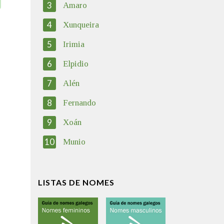
3
Amaro
4
Xunqueira
5
Irimia
6
Elpidio
7
Alén
8
Fernando
9
Xoán
10
Munio
LISTAS DE NOMES