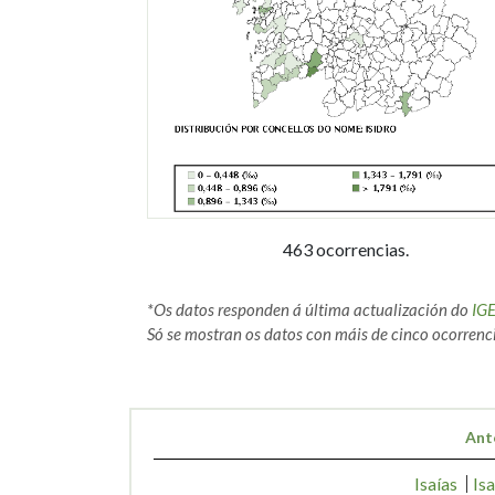
463 ocorrencias.
*Os datos responden á última actualización do
IG
Só se mostran os datos con máis de cinco ocorrenci
Ant
Isaías
Is