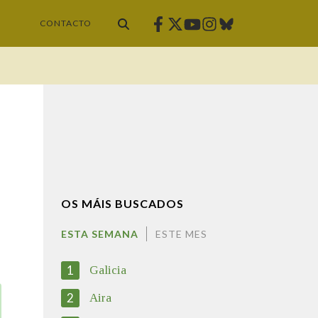
Facebook
Twitter
Instagram
Bluesky
Youtube
CONTACTO
OS MÁIS BUSCADOS
ESTA SEMANA
ESTE MES
1
Galicia
2
Aira