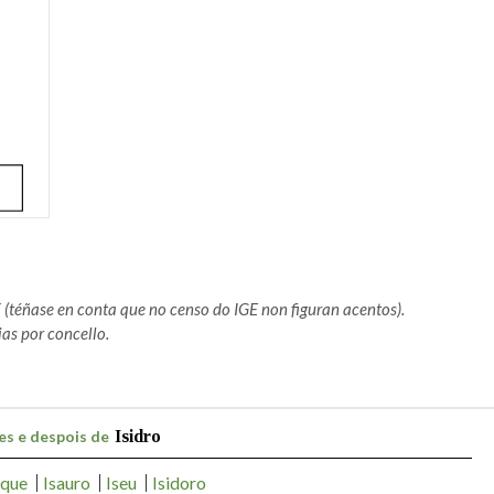
E
(téñase en conta que no censo do IGE non figuran acentos).
as por concello.
es e despois de
Isidro
aque
Isauro
Iseu
Isidoro