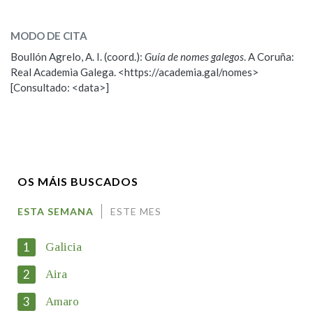
SOBRE O NOME:
Xeila
MODO DE CITA
Boullón Agrelo, A. I. (coord.):
Guía de nomes galegos
. A Coruña:
ESCOLLE UNHA OPCIÓN:
Real Academia Galega. <https://academia.gal/nomes>
[Consultado: <data>]
Observación
Propoño mellorar a definición
Nome
OS MÁIS BUSCADOS
Apelidos
ESTA SEMANA
ESTE MES
1
Galicia
Enderezo electrónico
2
Aira
3
Amaro