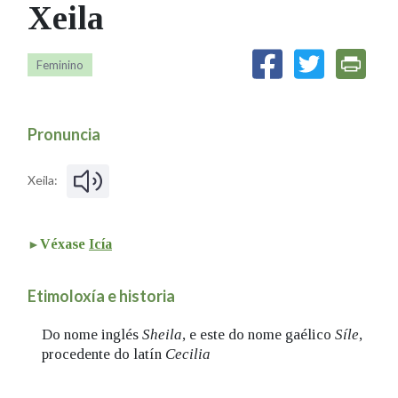
Xeila
IDENTIDADE CORPORATIVA
Facebook
Twitter
Youtube
Instagram
Bluesky
FIGURAS HOMENAXEADAS
MARCIAL DEL ADALID
HISTORIA
CASA-MUSEO EMILIA PARDO
Feminino
BAZÁN
60 ANOS DLG
PRIMAVERA DAS LETRAS
Pronuncia
PORTAL DAS PALABRAS
Xeila:
Véxase
Icía
Etimoloxía e historia
Do nome inglés
Sheila
, e este do nome gaélico
Síle
,
procedente do latín
Cecilia