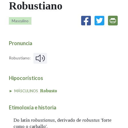
Robustiano
IDENTIDADE CORPORATIVA
Facebook
Twitter
Youtube
Instagram
Bluesky
FIGURAS HOMENAXEADAS
MARCIAL DEL ADALID
HISTORIA
CASA-MUSEO EMILIA PARDO
Masculino
BAZÁN
60 ANOS DLG
PRIMAVERA DAS LETRAS
Pronuncia
PORTAL DAS PALABRAS
Robustiano:
Hipocorísticos
Robusto
MÁSCULINOS
Etimoloxía e historia
Do latín
robustianus
, derivado de
robustus
'forte
como o carballo'.