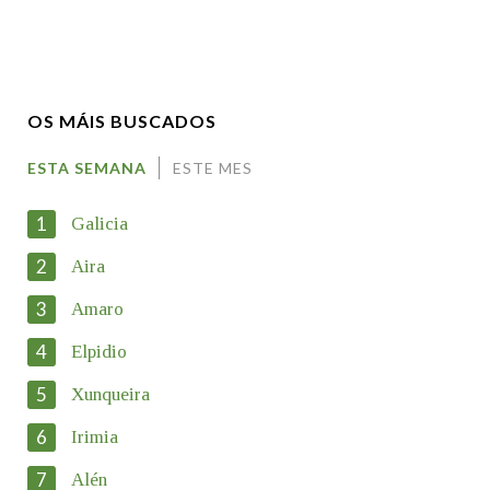
Nome
OS MÁIS BUSCADOS
Apelidos
ESTA SEMANA
ESTE MES
1
Galicia
Enderezo electrónico
2
Aira
3
Amaro
Motivación
4
Elpidio
5
Xunqueira
6
Irimia
7
Alén