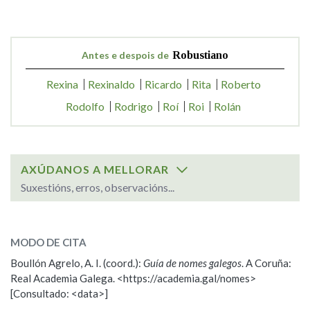
Antes e despois de
Robustiano
Rexina
Rexinaldo
Ricardo
Rita
Roberto
Rodolfo
Rodrigo
Roí
Roi
Rolán
AXÚDANOS A MELLORAR
Suxestións, erros, observacións...
SOBRE O NOME:
Robustiano
MODO DE CITA
Boullón Agrelo, A. I. (coord.):
Guía de nomes galegos
. A Coruña:
ESCOLLE UNHA OPCIÓN:
Real Academia Galega. <https://academia.gal/nomes>
[Consultado: <data>]
Observación
Propoño mellorar a definición