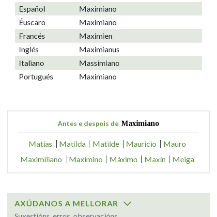
Español
Maximiano
Éuscaro
Maximiano
Francés
Maximien
Inglés
Maximianus
Italiano
Massimiano
Portugués
Maximiano
Antes e despois de
Maximiano
Matías
Matilda
Matilde
Mauricio
Mauro
Maximiliano
Maximino
Máximo
Maxín
Meiga
AXÚDANOS A MELLORAR
Suxestións, erros, observacións...