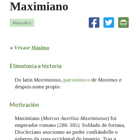
Maximiano
IDENTIDADE CORPORATIVA
Facebook
Twitter
Youtube
Instagram
Bluesky
FIGURAS HOMENAXEADAS
MARCIAL DEL ADALID
HISTORIA
CASA-MUSEO EMILIA PARDO
Masculino
BAZÁN
60 ANOS DLG
PRIMAVERA DAS LETRAS
PORTAL DAS PALABRAS
Véxase
Máximo
Etimoloxía e historia
Do latín
Maximianus
,
patronímico
de
Maximus
e
despois nome propio.
Motivación
Maximiano (
Marcus Aurelius Maximianus
) foi
emperador romano (286-305). Soldado de fortuna,
Diocleciano asociouno ao poder confiándolle o
goberno da zona occidental do Imperio. Tras a