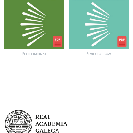
Texto de verificación
Preme na imaxe
Preme na imaxe
Enviar suxestión
Real Academia Galega