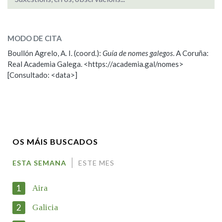
SOBRE O NOME:
Maximiano
MODO DE CITA
Boullón Agrelo, A. I. (coord.):
Guía de nomes galegos
. A Coruña:
ESCOLLE UNHA OPCIÓN:
Real Academia Galega. <https://academia.gal/nomes>
[Consultado: <data>]
Observación
Propoño mellorar a definición
Nome
OS MÁIS BUSCADOS
Apelidos
ESTA SEMANA
ESTE MES
1
Aira
Enderezo electrónico
2
Galicia