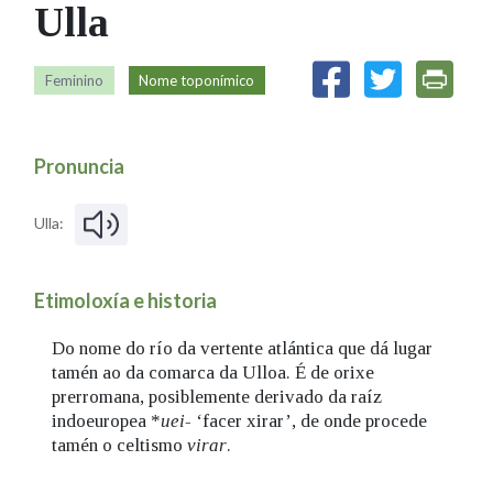
Ulla
IDENTIDADE CORPORATIVA
Facebook
Twitter
Youtube
Instagram
Bluesky
FIGURAS HOMENAXEADAS
MARCIAL DEL ADALID
HISTORIA
CASA-MUSEO EMILIA PARDO
Feminino
Nome toponímico
BAZÁN
60 ANOS DLG
PRIMAVERA DAS LETRAS
Pronuncia
PORTAL DAS PALABRAS
Ulla:
Etimoloxía e historia
Do nome do río da vertente atlántica que dá lugar
tamén ao da comarca da Ulloa. É de orixe
prerromana, posiblemente derivado da raíz
indoeuropea *
uei-
‘facer xirar’, de onde procede
tamén o celtismo
virar
.