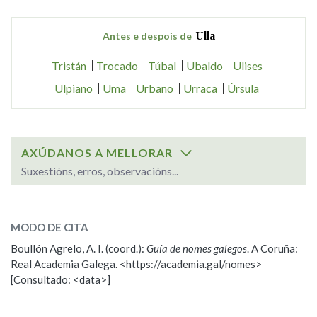
Antes e despois de
Ulla
Tristán
Trocado
Túbal
Ubaldo
Ulises
Ulpiano
Uma
Urbano
Urraca
Úrsula
AXÚDANOS A MELLORAR
Suxestións, erros, observacións...
SOBRE O NOME:
Ulla
MODO DE CITA
Boullón Agrelo, A. I. (coord.):
Guía de nomes galegos
. A Coruña:
ESCOLLE UNHA OPCIÓN:
Real Academia Galega. <https://academia.gal/nomes>
[Consultado: <data>]
Observación
Propoño mellorar a definición