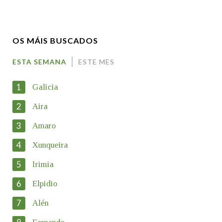
Nome
OS MÁIS BUSCADOS
Apelidos
ESTA SEMANA
ESTE MES
1
Galicia
Enderezo electrónico
2
Aira
3
Amaro
Motivación
4
Xunqueira
5
Irimia
6
Elpidio
7
Alén
En cumprimento da normativa vixente en materia de Protección
de Datos de Carácter Persoal, a Real Academia Galega informa