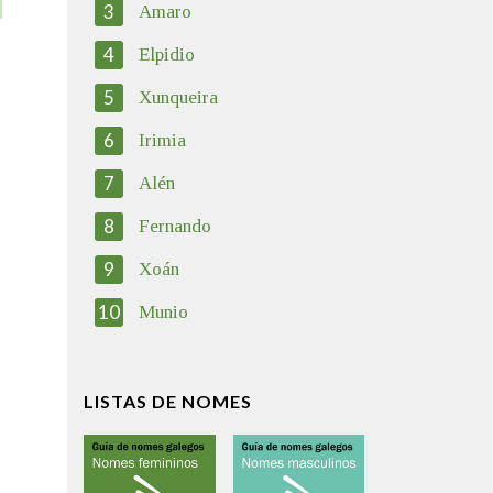
3
Amaro
4
Elpidio
5
Xunqueira
6
Irimia
7
Alén
8
Fernando
9
Xoán
10
Munio
LISTAS DE NOMES