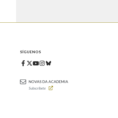
SÍGUENOS
Facebook
Twitter
Instagram
Bluesky
Youtube
NOVAS DA ACADEMIA
Subscríbete