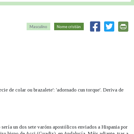
Masculino
Nome cristián
ecie de colar ou brazalete': 'adornado cun torque'. Deriva de
) sería un dos sete varóns apostólicos enviados a Hispania por
iro bispo de Acci (Guadix), en Andalucía. Máis adiante, tras a