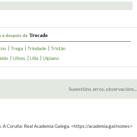
 e despois de
Trocado
bio
Trega
Trindade
Tristán
aldo
Ulises
Ulla
Ulpiano
Suxestións, erros, observacións...
s
. A Coruña: Real Academia Galega. <https://academia.gal/nomes>