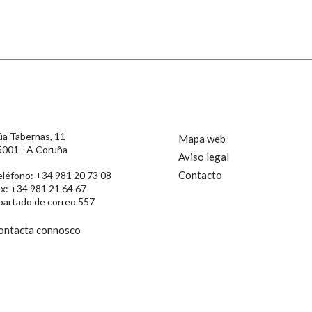
ición
s
úa Tabernas, 11
Mapa web
5001 - A Coruña
Aviso legal
Contacto
eléfono: +34 981 20 73 08
ax: +34 981 21 64 67
partado de correo 557
ontacta connosco
rotección de Datos de Carácter Persoal, a Real Academia Galega informa a
, así como calquera outra información de carácter persoal, que estes datos
confidencial e incorporados aos seus ficheiros informáticos. Así mesmo, os