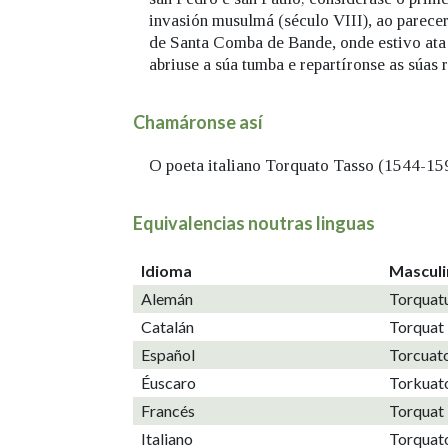
invasión musulmá (século VIII), ao parecer
de Santa Comba de Bande, onde estivo ata
abriuse a súa tumba e repartíronse as súas 
Chamáronse así
O poeta italiano Torquato Tasso (1544-15
Equivalencias noutras linguas
Idioma
Mascul
Alemán
Torquat
Catalán
Torquat
Español
Torcuat
Éuscaro
Torkuat
Francés
Torquat
Italiano
Torquat