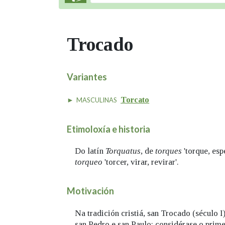
Trocado
Variantes
Torcato
MASCULINAS
Etimoloxía e historia
Do latín
Torquatus
, de
torques
'torque, esp
torqueo
'torcer, virar, revirar'.
Motivación
Na tradición cristiá, san Trocado (século I
san Pedro e san Paulo; considérase o prime