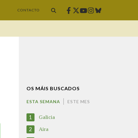
Facebook
Twitter
Instagram
Bluesky
Youtube
CONTACTO
OS MÁIS BUSCADOS
ESTA SEMANA
ESTE MES
1
Galicia
2
Aira