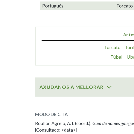
Portugués
Torcato
Antes
Torcato
Tori
Túbal
Ub
AXÚDANOS A MELLORAR
SOBRE O NOME:
Trocado
MODO DE CITA
Boullón Agrelo, A. I. (coord.):
Guía de nomes galego
ESCOLLE UNHA OPCIÓN:
[Consultado: <data>]