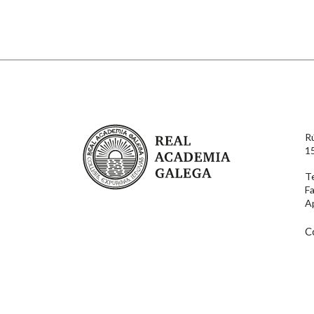
Observación
Propoño mellorar a defin
Nome
Apelido
Enderezo electrónico
Real Academia Galega
R
1
Motivación
T
F
A
C
En cumprimento da normativa vixente en materia de P
aqueles usuarios que faciliten o seu correo electrónico
serán obxecto de tratamento automatizado de carácter 