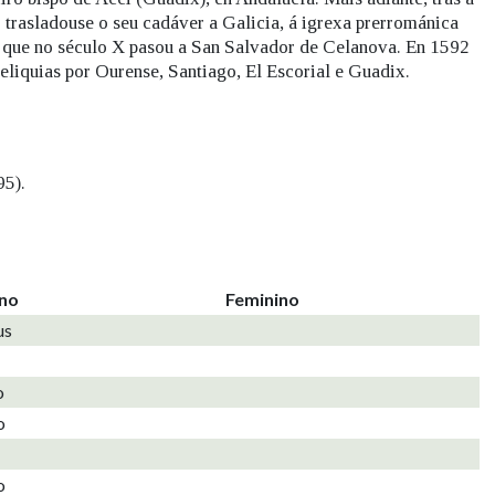
 trasladouse o seu cadáver a Galicia, á igrexa prerrománica
 que no século X pasou a San Salvador de Celanova. En 1592
reliquias por Ourense, Santiago, El Escorial e Guadix.
95).
ino
Feminino
us
o
o
o