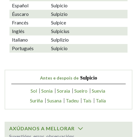
Español
Sulpicio
Éuscaro
Sulpizio
Francés
Sulpice
Inglés
Sulpicius
Italiano
Sulplizio
Portugués
Sulpício
Antes e despois de
Sulpicio
Sol
Sonia
Soraia
Sueiro
Suevia
Suriña
Susana
Tadeu
Taís
Talía
AXÚDANOS A MELLORAR
Suxestións, erros, observacións...