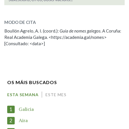
SOBRE O NOME:
Sulpicio
MODO DE CITA
Boullón Agrelo, A. I. (coord.):
Guía de nomes galegos
. A Coruña:
ESCOLLE UNHA OPCIÓN:
Real Academia Galega. <https://academia.gal/nomes>
[Consultado: <data>]
Observación
Propoño mellorar a definición
Nome
OS MÁIS BUSCADOS
Apelidos
ESTA SEMANA
ESTE MES
1
Galicia
Enderezo electrónico
2
Aira