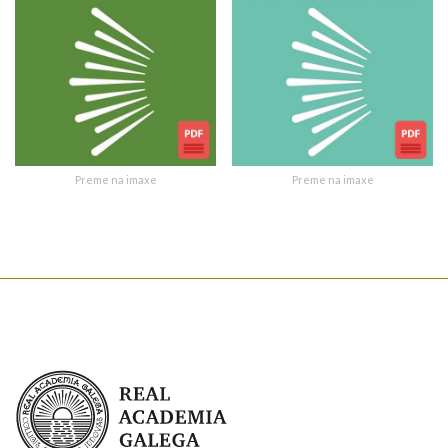
Texto de verificación
Preme na imaxe
Preme na imaxe
Enviar suxestión
Real Academia Galega