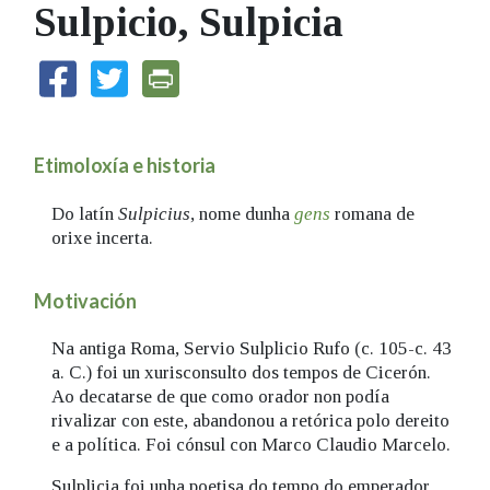
Sulpicio, Sulpicia
IDENTIDADE CORPORATIVA
Facebook
Twitter
Youtube
Instagram
Bluesky
FIGURAS HOMENAXEADAS
MARCIAL DEL ADALID
HISTORIA
CASA-MUSEO EMILIA PARDO
BAZÁN
60 ANOS DLG
PRIMAVERA DAS LETRAS
Etimoloxía e historia
PORTAL DAS PALABRAS
Do latín
Sulpicius
, nome dunha
gens
romana de
orixe incerta.
Motivación
Na antiga Roma, Servio Sulplicio Rufo (c. 105-c. 43
a. C.) foi un xurisconsulto dos tempos de Cicerón.
Ao decatarse de que como orador non podía
rivalizar con este, abandonou a retórica polo dereito
e a política. Foi cónsul con Marco Claudio Marcelo.
Sulplicia foi unha poetisa do tempo do emperador