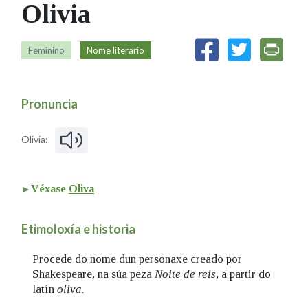
Olivia
IDENTIDADE CORPORATIVA
Facebook
Twitter
Youtube
Instagram
Bluesky
FIGURAS HOMENAXEADAS
MARCIAL DEL ADALID
HISTORIA
CASA-MUSEO EMILIA PARDO
Feminino
Nome literario
BAZÁN
60 ANOS DLG
PRIMAVERA DAS LETRAS
Pronuncia
PORTAL DAS PALABRAS
Olivia:
Véxase
Oliva
Etimoloxía e historia
Procede do nome dun personaxe creado por
Shakespeare, na súa peza
Noite de reis
, a partir do
latín
oliva
.