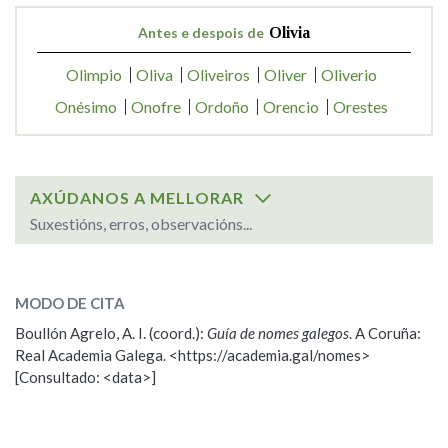
Antes e despois de
Olivia
Olimpio
Oliva
Oliveiros
Oliver
Oliverio
Onésimo
Onofre
Ordoño
Orencio
Orestes
AXÚDANOS A MELLORAR
Suxestións, erros, observacións...
SOBRE O NOME:
Olivia
MODO DE CITA
Boullón Agrelo, A. I. (coord.):
Guía de nomes galegos
. A Coruña:
ESCOLLE UNHA OPCIÓN:
Real Academia Galega. <https://academia.gal/nomes>
[Consultado: <data>]
Observación
Propoño mellorar a definición
Nome