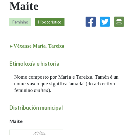
Maite
IDENTIDADE CORPORATIVA
Facebook
Twitter
Youtube
Instagram
Bluesky
FIGURAS HOMENAXEADAS
MARCIAL DEL ADALID
HISTORIA
CASA-MUSEO EMILIA PARDO
Feminino
Hipocorístico
BAZÁN
60 ANOS DLG
PRIMAVERA DAS LETRAS
PORTAL DAS PALABRAS
Véxanse
María
,
Tareixa
Etimoloxía e historia
Nome composto por María e Tareixa. Tamén é un
nome vasco que significa 'amada' (do adxectivo
feminino
maitea
).
Distribución municipal
Maite