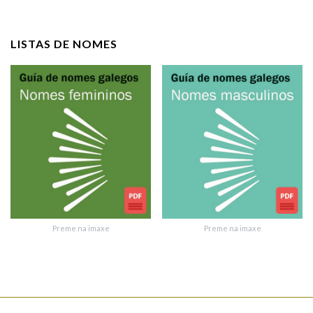
rectificación, oposición e cancelación dos seus datos poñéndose
en contacto connosco.
LISTAS DE NOMES
Lin e acepto as condicións da política de
privacidade
Introduce o código que aparece na imaxe:
Texto de verificación
Preme na imaxe
Preme na imaxe
Enviar suxestión