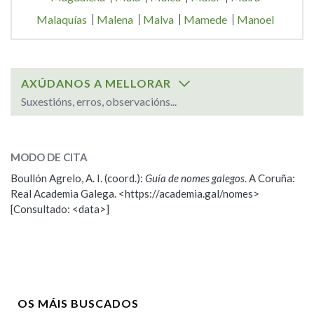
Malaquías
Malena
Malva
Mamede
Manoel
AXÚDANOS A MELLORAR
Suxestións, erros, observacións...
SOBRE O NOME:
Maite
MODO DE CITA
Boullón Agrelo, A. I. (coord.):
Guía de nomes galegos
. A Coruña:
ESCOLLE UNHA OPCIÓN:
Real Academia Galega. <https://academia.gal/nomes>
[Consultado: <data>]
Observación
Propoño mellorar a definición
Nome
OS MÁIS BUSCADOS