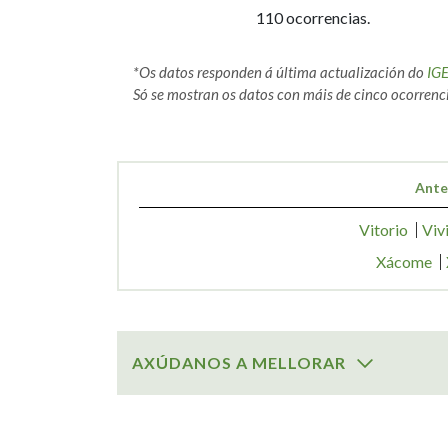
110 ocorrencias.
*Os datos responden á última actualización do
IG
Só se mostran os datos con máis de cinco ocorrenci
Ante
Vitorio
Viv
Xácome
AXÚDANOS A MELLORAR
SOBRE O NOME:
Xacobe