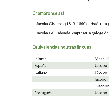
Chamáronse así
Jacoba Cisneros (1813-1860), aristócrata g
Jacoba Gil Taboada, empresaria galega da 
Equivalencias noutras linguas
Idioma
Mascul
Español
Jacobo
Italiano
Jàcobo
Iàcopo
Giacòb
Portugués
Jacobo