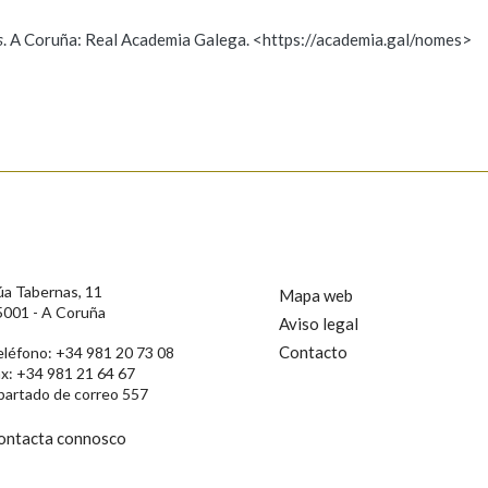
s
. A Coruña: Real Academia Galega. <https://academia.gal/nomes>
ición
s
úa Tabernas, 11
Mapa web
5001 - A Coruña
Aviso legal
Contacto
eléfono: +34 981 20 73 08
ax: +34 981 21 64 67
partado de correo 557
ontacta connosco