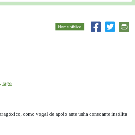
Nome bíblico
,
Iago
ragóxico, como vogal de apoio ante unha consoante insólita