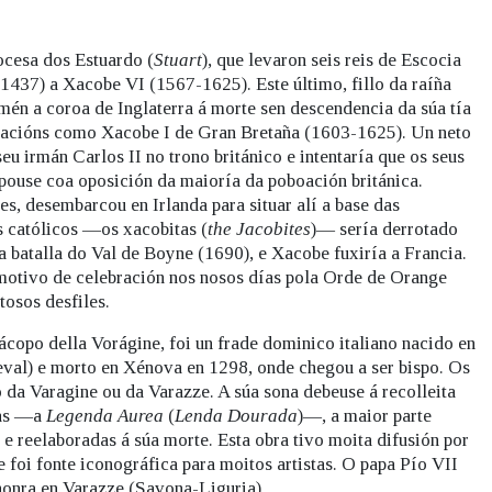
ocesa dos Estuardo (
Stuart
), que levaron seis reis de Escocia
437) a Xacobe VI (1567-1625). Este último, fillo da raíña
mén a coroa de Inglaterra á morte sen descendencia da súa tía
 nacións como Xacobe I de Gran Bretaña (1603-1625). Un neto
u irmán Carlos II no trono británico e intentaría que os seus
opouse coa oposición da maioría da poboación británica.
s, desembarcou en Irlanda para situar alí a base das
s católicos —os xacobitas (
the Jacobites
)— sería derrotado
 batalla do Val de Boyne (1690), e Xacobe fuxiría a Francia.
é motivo de celebración nos nosos días pola Orde de Orange
tosos desfiles.
copo della Vorágine, foi un frade dominico italiano nacido en
val) e morto en Xénova en 1298, onde chegou a ser bispo. Os
o da Varagine ou da Varazze. A súa sona debeuse á recolleita
tas —a
Legenda Aurea
(
Lenda Dourada
)—, a maior parte
0 e reelaboradas á súa morte. Esta obra tivo moita difusión por
 e foi fonte iconográfica para moitos artistas. O papa Pío VII
honra en Varazze (Savona-Liguria).