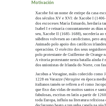
Motivación
Xacobe foi un nome de estirpe da casa esc
dos séculos XV e XVI: de Xacobe I (1406-1
dos escoceses María Estuardo, herdaría ta
Isabel I e reinaría conxuntamente as dúas
seu, Xacobe II (1685-1688), sucedería ao se
súbditos volvesen ao catolicismo, pero at
Animado polo apoio dos católicos irlandese
operacións. O exército dos seus seguidore
polo protestante de Guillerme de Orange na
A vitoria protestante nesta batalla aínda 
dos unionistas de Irlanda do Norte, con fas
Jacobus a Voragine, máis coñecido como Já
1228 en Varazze (
Varagine
en época medie
italianos tamén se refiren a el como Jacop
que fixo das vidas de moitos santos e san
fabulosas, escritas en latín a partir de 126
toda Europa, influíu na literatura relixiosa
declarouno beato e ten unha capela na súa 