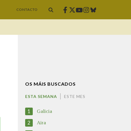
Facebook
Twitter
Instagram
Bluesky
Youtube
CONTACTO
OS MÁIS BUSCADOS
ESTA SEMANA
ESTE MES
1
Galicia
2
Aira