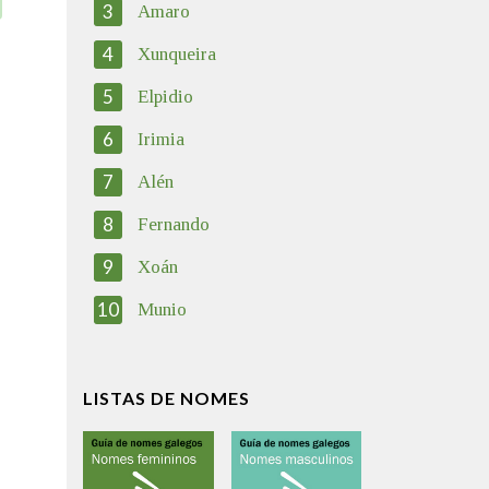
3
Amaro
4
Xunqueira
5
Elpidio
6
Irimia
7
Alén
8
Fernando
9
Xoán
10
Munio
LISTAS DE NOMES