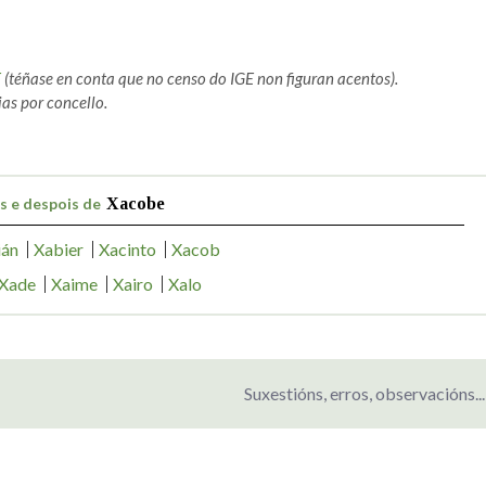
E
(téñase en conta que no censo do IGE non figuran acentos).
as por concello.
s e despois de
Xacobe
ián
Xabier
Xacinto
Xacob
Xade
Xaime
Xairo
Xalo
Suxestións, erros, observacións...