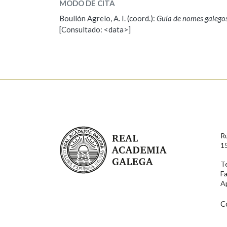
MODO DE CITA
Boullón Agrelo, A. I. (coord.):
Guía de nomes galego
ESCOLLE UNHA OPCIÓN:
[Consultado: <data>]
Observación
Propoño mellorar a defin
Nome
Apelido
Enderezo electrónico
Real Academia Galega
R
1
Motivación
T
F
A
C