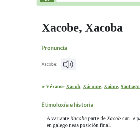
Xacobe, Xacoba
Pronuncia
Xacobe:
Véxanse
Xacob
,
Xácome
,
Xaime
,
Santiago
Etimoloxía e historia
A variante
Xacobe
parte de
Xacob
cun -
e
pa
en galego nesa posición final.