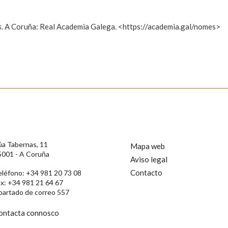
s
. A Coruña: Real Academia Galega. <https://academia.gal/nomes>
ición
s
úa Tabernas, 11
Mapa web
5001 - A Coruña
Aviso legal
Contacto
eléfono: +34 981 20 73 08
ax: +34 981 21 64 67
partado de correo 557
ontacta connosco