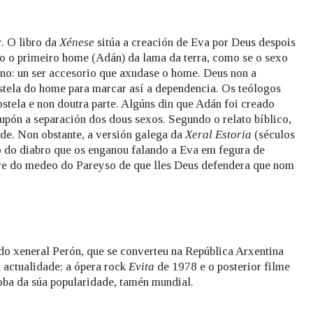
r. O libro da
Xénese
sitúa a creación de Eva por Deus despois
o o primeiro home (Adán) da lama da terra, como se o sexo
ino: un ser accesorio que axudase o home. Deus non a
ostela do home para marcar así a dependencia. Os teólogos
stela e non doutra parte. Algúns din que Adán foi creado
upón a separación dos dous sexos. Segundo o relato bíblico,
ade. Non obstante, a versión galega da
Xeral Estoria
(séculos
lo do diabro que os enganou falando a Eva em fegura de
re do medeo do Pareyso de que lles Deus defendera que nom
o xeneral Perón, que se converteu na República Arxentina
 actualidade; a ópera rock
Evita
de 1978 e o posterior filme
oba da súa popularidade, tamén mundial.