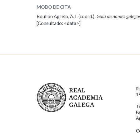
Eva
MODO DE CITA
Boullón Agrelo, A. I. (coord.):
Guía de nomes galego
ESCOLLE UNHA OPCIÓN:
[Consultado: <data>]
Observación
Propoño mellorar a defin
Nome
Apelido
Enderezo electrónico
Real Academia Galega
R
1
Motivación
T
F
A
C