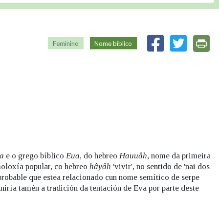
Feminino
Nome bíblico
va
e o grego bíblico
Eua
, do hebreo
Hauuâh
, nome da primeira
moloxía popular, co hebreo
hâyâh
'vivir', no sentido de 'nai dos
 probable que estea relacionado cun nome semítico de serpe
 uniría tamén a tradición da tentación de Eva por parte deste