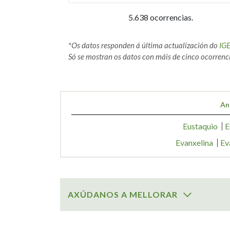
5.638 ocorrencias.
*Os datos responden á última actualización do
IG
Só se mostran os datos con máis de cinco ocorrenci
An
Eustaquio
E
Evanxelina
Ev
AXÚDANOS A MELLORAR
SOBRE O NOME: