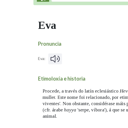
Eva
Pronuncia
Eva:
Etimoloxía e historia
Procede, a través do latín eclesiástico
He
muller. Este nome foi relacionado, por eti
viventes'. Non obstante, considérase máis
(cfr. árabe
hayya
'serpe, víbora'), á que se
animal.