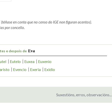
E
(téñase en conta que no censo do IGE non figuran acentos).
as por concello.
tes e despois de
Eva
utel
Eutelo
Euxea
Euxenio
aristo
Evencio
Exeria
Exidio
Suxestións, erros, observacións...