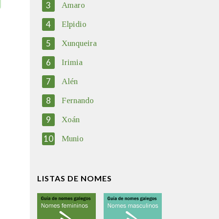
3
Amaro
4
Elpidio
5
Xunqueira
6
Irimia
7
Alén
8
Fernando
9
Xoán
10
Munio
LISTAS DE NOMES