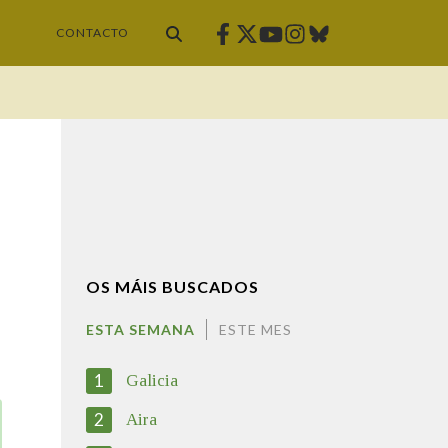
Facebook
Twitter
Instagram
Bluesky
Youtube
CONTACTO
OS MÁIS BUSCADOS
ESTA SEMANA
ESTE MES
1
Galicia
2
Aira