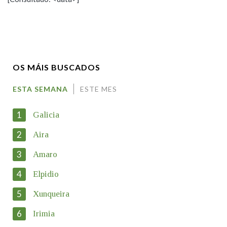
Observación
Propoño mellorar a definición
Nome
OS MÁIS BUSCADOS
Apelidos
ESTA SEMANA
ESTE MES
1
Galicia
Enderezo electrónico
2
Aira
3
Amaro
Motivación
4
Elpidio
5
Xunqueira
6
Irimia