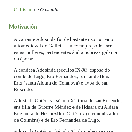
Cultismo
de
Ousenda.
Motivación
A variante Adosinda foi de bastante uso no reino
altomedieval de Galicia. Un exemplo poden ser
estas mulleres, pertencentes á alta nobreza galaica
da época:
A condesa Adosinda (séculos IX-X), esposa do
conde de Lugo, Ero Fernández, foi nai de Ilduara
Eriz (santa Aldara de Celanova) e avoa de san
Rosendo.
Adosinda Gutérrez (século X), irmá de san Rosendo,
era filla de Guterre Méndez e de Ilduara ou Aldara
Eriz, neta de Hermexildo Gutérrez (o conquistador
de Coímbra) e de Ero Fernández de Lugo.
Adosinda Gutérrez (século X), da poderosa casa