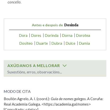
concello.
Antes e despois de
Dosinda
Dora
Dores
Dorinda
Dorna
Dorotea
Dositeo
Duarte
Dubra
Dulce
Dumia
AXÚDANOS A MELLORAR
Suxestións, erros, observacións...
SOBRE O NOME:
Dosinda
MODO DE CITA
Boullón Agrelo, A. I. (coord.):
Guía de nomes galegos
. A Coruña:
ESCOLLE UNHA OPCIÓN:
Real Academia Galega. <https://academia.gal/nomes>
[Consultado: <data>]