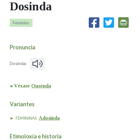
Dosinda
IDENTIDADE CORPORATIVA
Facebook
Twitter
Youtube
Instagram
Bluesky
FIGURAS HOMENAXEADAS
MARCIAL DEL ADALID
HISTORIA
CASA-MUSEO EMILIA PARDO
Feminino
BAZÁN
60 ANOS DLG
PRIMAVERA DAS LETRAS
Pronuncia
PORTAL DAS PALABRAS
Dosinda:
Véxase
Ousenda
Variantes
Adosinda
FEMININAS
Etimoloxía e historia