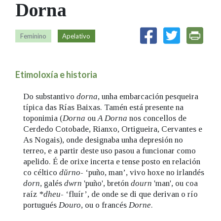
Dorna
IDENTIDADE CORPORATIVA
Facebook
Twitter
Youtube
Instagram
Bluesky
FIGURAS HOMENAXEADAS
MARCIAL DEL ADALID
HISTORIA
CASA-MUSEO EMILIA PARDO
Feminino
Apelativo
BAZÁN
60 ANOS DLG
PRIMAVERA DAS LETRAS
Etimoloxía e historia
PORTAL DAS PALABRAS
Do substantivo
dorna
, unha embarcación pesqueira
típica das Rías Baixas. Tamén está presente na
toponimia (
Dorna
ou
A Dorna
nos concellos de
Cerdedo Cotobade, Rianxo, Ortigueira, Cervantes e
As Nogais), onde designaba unha depresión no
terreo, e a partir deste uso pasou a funcionar como
apelido. É de orixe incerta e tense posto en relación
co céltico
d
ŭrno-
‘puño, man’, vivo hoxe no irlandés
dorn
,
galés
dwrn
'puño', bretón
dourn
'man', ou coa
raíz
*dheu-
‘fluír’, de onde se di que derivan o río
portugués
Douro,
ou o francés
Dorne
.