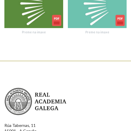
Texto de verificación
Preme na imaxe
Preme na imaxe
Enviar suxestión
Real Academia Galega
Rúa Tabernas, 11
15001 - A Coruña