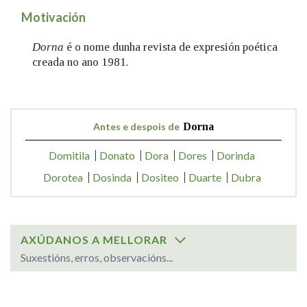
Motivación
Dorna
é o nome dunha revista de expresión poética
creada no ano 1981.
Antes e despois de
Dorna
Domitila
Donato
Dora
Dores
Dorinda
Dorotea
Dosinda
Dositeo
Duarte
Dubra
AXÚDANOS A MELLORAR
Suxestións, erros, observacións...
SOBRE O NOME: