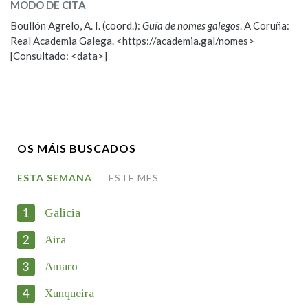
Dorna
MODO DE CITA
Boullón Agrelo, A. I. (coord.):
Guía de nomes galegos
. A Coruña:
ESCOLLE UNHA OPCIÓN:
Real Academia Galega. <https://academia.gal/nomes>
[Consultado: <data>]
Observación
Propoño mellorar a definición
Nome
OS MÁIS BUSCADOS
Apelidos
ESTA SEMANA
ESTE MES
1
Galicia
Enderezo electrónico
2
Aira
3
Amaro
Motivación
4
Xunqueira