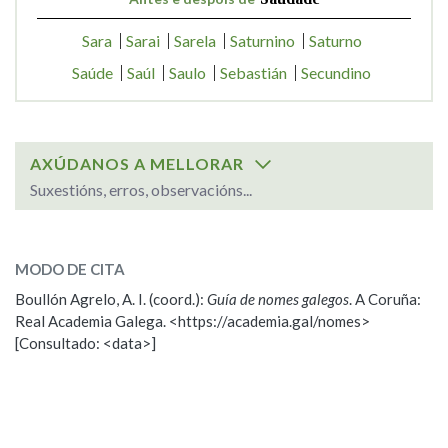
Sara
Sarai
Sarela
Saturnino
Saturno
Saúde
Saúl
Saulo
Sebastián
Secundino
AXÚDANOS A MELLORAR
Suxestións, erros, observacións...
SOBRE O NOME:
Saudade
MODO DE CITA
Boullón Agrelo, A. I. (coord.):
Guía de nomes galegos
. A Coruña:
ESCOLLE UNHA OPCIÓN:
Real Academia Galega. <https://academia.gal/nomes>
[Consultado: <data>]
Observación
Propoño mellorar a definición
Nome