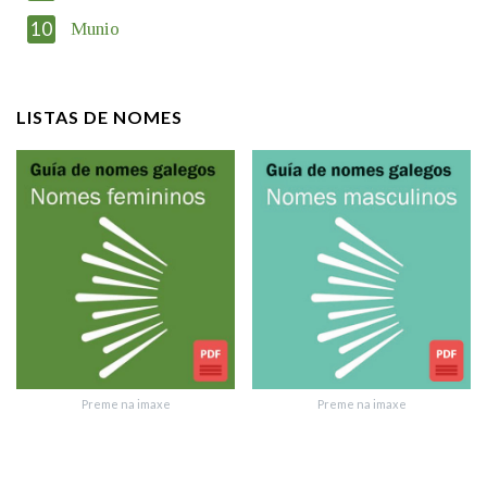
datos serán obxecto de tratamento automatizado de carácter
confidencial e incorporados aos seus ficheiros informáticos. Así
10
Munio
mesmo, os usuarios poderán exercer o seu dereito de acceso,
rectificación, oposición e cancelación dos seus datos poñéndose
en contacto connosco.
LISTAS DE NOMES
Lin e acepto as condicións da política de
privacidade
Introduce o código que aparece na imaxe:
Texto de verificación
Preme na imaxe
Preme na imaxe
Enviar suxestión