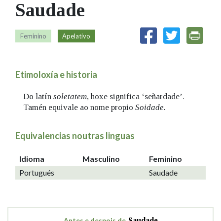
Saudade
IDENTIDADE CORPORATIVA
Facebook
Twitter
Youtube
Instagram
Bluesky
FIGURAS HOMENAXEADAS
MARCIAL DEL ADALID
HISTORIA
CASA-MUSEO EMILIA PARDO
Feminino
Apelativo
BAZÁN
60 ANOS DLG
PRIMAVERA DAS LETRAS
Etimoloxía e historia
PORTAL DAS PALABRAS
Do latín
soletatem
, hoxe significa ‘señardade’.
Tamén equivale ao nome propio
Soidade.
Equivalencias noutras linguas
Idioma
Masculino
Feminino
Portugués
Saudade
Antes e despois de
Saudade