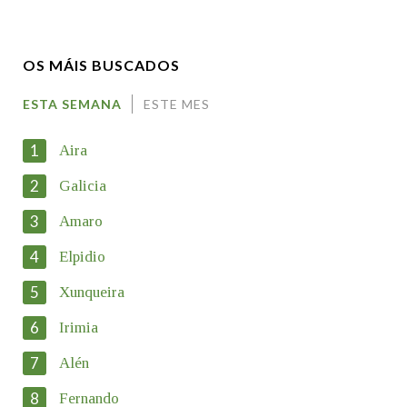
Nome
OS MÁIS BUSCADOS
Apelidos
ESTA SEMANA
ESTE MES
1
Aira
Enderezo electrónico
2
Galicia
3
Amaro
Motivación
4
Elpidio
5
Xunqueira
6
Irimia
7
Alén
En cumprimento da normativa vixente en materia de Protección
de Datos de Carácter Persoal, a Real Academia Galega informa
8
Fernando