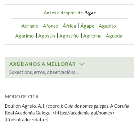
Antes e despois de
Agar
Adriano
Afonso
África
Ágape
Agapito
Agarimo
Agostín
Agostiño
Agripina
Águeda
AXÚDANOS A MELLORAR
Suxestións, erros, observacións...
SOBRE O NOME:
Agar
MODO DE CITA
Boullón Agrelo, A. I. (coord.):
Guía de nomes galegos
. A Coruña:
ESCOLLE UNHA OPCIÓN:
Real Academia Galega. <https://academia.gal/nomes>
[Consultado: <data>]
Observación
Propoño mellorar a definición