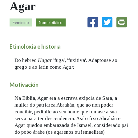
Agar
IDENTIDADE CORPORATIVA
Facebook
Twitter
Youtube
Instagram
Bluesky
FIGURAS HOMENAXEADAS
MARCIAL DEL ADALID
HISTORIA
CASA-MUSEO EMILIA PARDO
Feminino
Nome bíblico
BAZÁN
60 ANOS DLG
PRIMAVERA DAS LETRAS
Etimoloxía e historia
PORTAL DAS PALABRAS
Do hebreo
Hagar
'fuga', 'fuxitiva'. Adaptouse ao
grego e ao latín como
Agar.
Motivación
Na Biblia, Agar era a escrava exipcia de Sara, a
muller do patriarca Abrahán, que ao non poder
concibir, pediulle ao seu home que tomase a súa
serva para ter descendencia. Así o fixo Abrahán e
Agar quedou embarazada de Ismael, considerado pai
do pobo árabe (os agarenos ou ismaelitas).