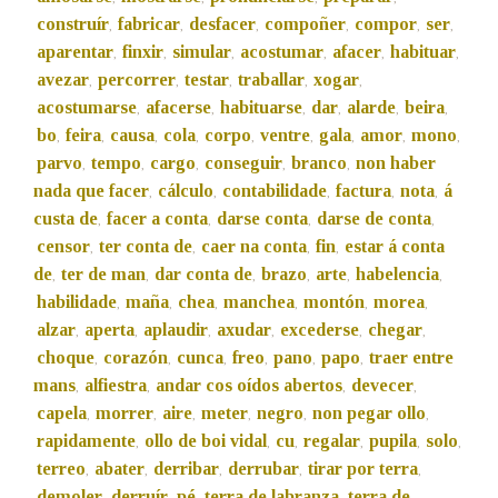
construír
fabricar
desfacer
compoñer
compor
ser
,
,
,
,
,
,
aparentar
finxir
simular
acostumar
afacer
habituar
,
,
,
,
,
,
avezar
percorrer
testar
traballar
xogar
,
,
,
,
,
acostumarse
afacerse
habituarse
dar
alarde
beira
,
,
,
,
,
,
bo
feira
causa
cola
corpo
ventre
gala
amor
mono
,
,
,
,
,
,
,
,
,
parvo
tempo
cargo
conseguir
branco
non haber
,
,
,
,
,
nada que facer
cálculo
contabilidade
factura
nota
á
,
,
,
,
,
custa de
facer a conta
darse conta
darse de conta
,
,
,
,
censor
ter conta de
caer na conta
fin
estar á conta
,
,
,
,
de
ter de man
dar conta de
brazo
arte
habelencia
,
,
,
,
,
,
habilidade
maña
chea
manchea
montón
morea
,
,
,
,
,
,
alzar
aperta
aplaudir
axudar
excederse
chegar
,
,
,
,
,
,
choque
corazón
cunca
freo
pano
papo
traer entre
,
,
,
,
,
,
mans
alfiestra
andar cos oídos abertos
devecer
,
,
,
,
capela
morrer
aire
meter
negro
non pegar ollo
,
,
,
,
,
,
rapidamente
ollo de boi vidal
cu
regalar
pupila
solo
,
,
,
,
,
,
terreo
abater
derribar
derrubar
tirar por terra
,
,
,
,
,
demoler
derruír
pé
terra de labranza
terra de
,
,
,
,