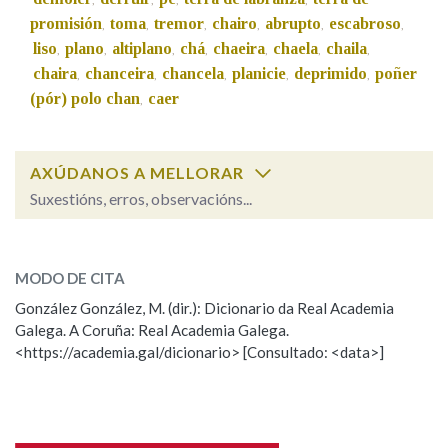
promisión
toma
tremor
chairo
abrupto
escabroso
,
,
,
,
,
,
liso
plano
altiplano
chá
chaeira
chaela
chaila
,
,
,
,
,
,
,
chaira
chanceira
chancela
planicie
deprimido
poñer
,
,
,
,
,
(pór) polo chan
caer
,
AXÚDANOS A MELLORAR
Suxestións, erros, observacións...
ter
SOBRE A PALABRA:
MODO DE CITA
ESCOLLE UNHA OPCIÓN:
González González, M. (dir.): Dicionario da Real Academia
Galega. A Coruña: Real Academia Galega.
Observación
Hai un erro na palabra
<https://academia.gal/dicionario> [Consultado: <data>]
Propoño mellorar a definición
Actualización
Falta unha voz