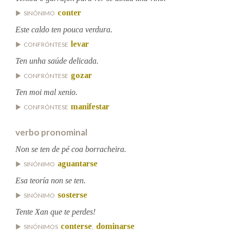
conter
SINÓNIMO
Na fraseoloxía
Este caldo ten pouca verdura.
levar
CONFRÓNTESE
Ten unha saúde delicada.
OUTRAS OPCIÓNS DE BUSCA
gozar
CONFRÓNTESE
Ten moi mal xenio.
Marcas gramaticais
manifestar
CONFRÓNTESE
verbo pronominal
Pertence a
Non se ten de pé coa borracheira.
aguantarse
SINÓNIMO
LIMPAR
BUSCA
Esa teoría non se ten.
sosterse
SINÓNIMO
Tente Xan que te perdes!
conterse
dominarse
SINÓNIMOS
,