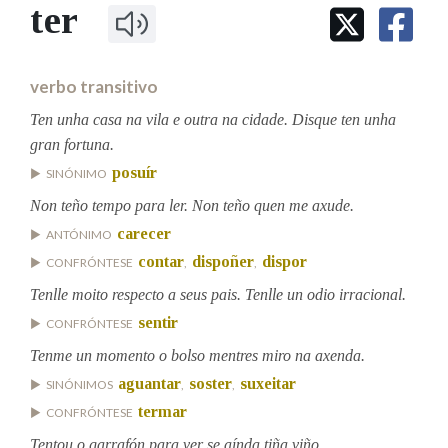
IDENTIDADE CORPORATIVA
ter
Facebook
Twitter
Youtube
Instagram
Bluesky
BUSCAR NOS LEMAS
FIGURAS HOMENAXEADAS
MARCIAL DEL ADALID
HISTORIA
Comeza por
CASA-MUSEO EMILIA PARDO
verbo transitivo
BAZÁN
60 ANOS DLG
PRIMAVERA DAS LETRAS
Ten unha casa na vila e outra na cidade. Disque ten unha
Remata por
gran fortuna.
PORTAL DAS PALABRAS
posuír
SINÓNIMO
Non teño tempo para ler. Non teño quen me axude.
Contén
carecer
ANTÓNIMO
contar
dispoñer
dispor
CONFRÓNTESE
,
,
Tenlle moito respecto a seus pais. Tenlle un odio irracional.
BUSCAR NO CONTIDO
sentir
CONFRÓNTESE
Nas definicións
Tenme un momento o bolso mentres miro na axenda.
aguantar
soster
suxeitar
SINÓNIMOS
,
,
termar
CONFRÓNTESE
Nos exemplos
Tentou o garrafón para ver se aínda tiña viño.