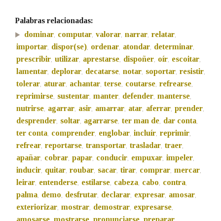
Palabras relacionadas:
dominar
computar
valorar
narrar
relatar
,
,
,
,
,
importar
dispor(se)
ordenar
atondar
determinar
,
,
,
,
,
prescribir
utilizar
aprestarse
dispoñer
oír
escoitar
,
,
,
,
,
,
lamentar
deplorar
decatarse
notar
soportar
resistir
,
,
,
,
,
,
tolerar
aturar
achantar
terse
coutarse
refrearse
,
,
,
,
,
,
reprimirse
sustentar
manter
defender
manterse
,
,
,
,
,
nutrirse
agarrar
asir
amarrar
atar
aferrar
prender
,
,
,
,
,
,
,
desprender
soltar
agarrarse
ter man de
dar conta
,
,
,
,
,
ter conta
comprender
englobar
incluír
reprimir
,
,
,
,
,
refrear
reportarse
transportar
trasladar
traer
,
,
,
,
,
apañar
cobrar
papar
conducir
empuxar
impeler
,
,
,
,
,
,
inducir
quitar
roubar
sacar
tirar
comprar
mercar
,
,
,
,
,
,
,
leirar
entenderse
estilarse
cabeza
cabo
contra
,
,
,
,
,
,
palma
demo
desfrutar
declarar
expresar
amosar
,
,
,
,
,
,
exteriorizar
mostrar
demostrar
expresarse
,
,
,
,
amosarse
mostrarse
pronunciarse
preparar
,
,
,
,