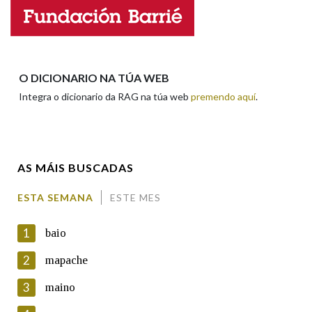
Nome
Apelidos
O DICIONARIO NA TÚA WEB
Integra o dicionario da RAG na túa web
premendo aquí
.
Enderezo electrónico
AS MÁIS BUSCADAS
Comentario
ESTA SEMANA
ESTE MES
1
baio
2
mapache
3
maino
En cumprimento da normativa vixente en materia de
Protección de Datos de Carácter Persoal, a Real Academia