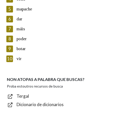
5
Lin e acepto as condicións da política de
mapache
privacidade
6
dar
Introduce o código que aparece na imaxe:
7
máis
8
poder
9
botar
Texto de verificación
10
vir
NON ATOPAS A PALABRA QUE BUSCAS?
Enviar
Proba estoutros recursos de busca
Tergal
Dicionario de dicionarios