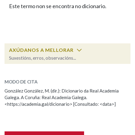
IDENTIDADE CORPORATIVA
Facebook
Twitter
Youtube
Instagram
Bluesky
Este termo non se encontra no dicionario.
BUSCAR NOS LEMAS
FIGURAS HOMENAXEADAS
MARCIAL DEL ADALID
HISTORIA
Comeza por
CASA-MUSEO EMILIA PARDO
BAZÁN
60 ANOS DLG
PRIMAVERA DAS LETRAS
Remata por
PORTAL DAS PALABRAS
AXÚDANOS A MELLORAR
Suxestións, erros, observacións...
Contén
ESCOLLE UNHA OPCIÓN:
MODO DE CITA
Observación
Falta unha voz
González González, M. (dir.): Dicionario da Real Academia
BUSCAR NO CONTIDO
Galega. A Coruña: Real Academia Galega.
Nome
<https://academia.gal/dicionario> [Consultado: <data>]
Nas definicións
Apelidos
Nos exemplos