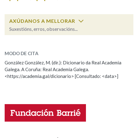
AXÚDANOS A MELLORAR
Suxestións, erros, observacións...
fin
SOBRE A PALABRA:
MODO DE CITA
ESCOLLE UNHA OPCIÓN:
González González, M. (dir.): Dicionario da Real Academia
Galega. A Coruña: Real Academia Galega.
Observación
Hai un erro na palabra
<https://academia.gal/dicionario> [Consultado: <data>]
Propoño mellorar a definición
Actualización
Falta unha voz
Nome
Apelidos