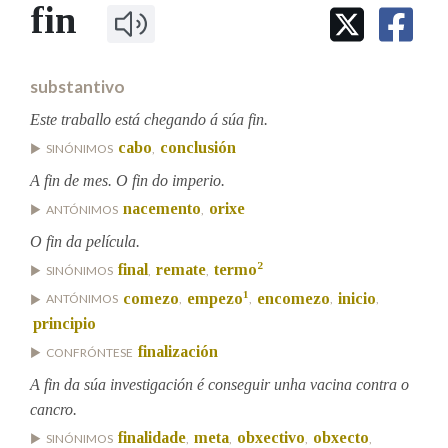
IDENTIDADE CORPORATIVA
fin
Facebook
Twitter
Youtube
Instagram
Bluesky
BUSCAR NOS LEMAS
FIGURAS HOMENAXEADAS
MARCIAL DEL ADALID
HISTORIA
Comeza por
CASA-MUSEO EMILIA PARDO
substantivo
BAZÁN
60 ANOS DLG
PRIMAVERA DAS LETRAS
Este traballo está chegando á súa fin.
Remata por
cabo
conclusión
PORTAL DAS PALABRAS
SINÓNIMOS
,
A fin de mes. O fin do imperio.
nacemento
orixe
ANTÓNIMOS
,
Contén
O fin da película.
2
final
remate
termo
SINÓNIMOS
,
,
1
comezo
empezo
encomezo
inicio
ANTÓNIMOS
,
,
,
,
BUSCAR NO CONTIDO
principio
Nas definicións
finalización
CONFRÓNTESE
A fin da súa investigación é conseguir unha vacina contra o
cancro.
Nos exemplos
finalidade
meta
obxectivo
obxecto
SINÓNIMOS
,
,
,
,