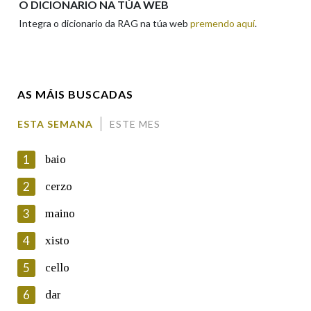
O DICIONARIO NA TÚA WEB
Integra o dicionario da RAG na túa web
premendo aquí
.
Enderezo electrónico
AS MÁIS BUSCADAS
Comentario
ESTA SEMANA
ESTE MES
1
baio
2
cerzo
3
maino
En cumprimento da normativa vixente en materia de
Protección de Datos de Carácter Persoal, a Real Academia
4
xisto
Galega informa a aqueles usuarios que faciliten o seu correo
electrónico, así como calquera outra información de carácter
5
cello
persoal, que estes datos serán obxecto de tratamento
automatizado de carácter confidencial e incorporados aos seus
6
dar
ficheiros informáticos. Así mesmo, os usuarios poderán exercer o