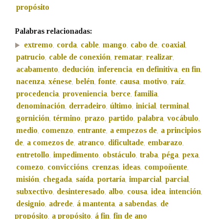
propósito
Na fraseoloxía
Palabras relacionadas:
extremo
corda
cable
mango
cabo de
coaxial
,
,
,
,
,
,
patrucio
cable de conexión
rematar
realizar
,
,
,
,
acabamento
dedución
inferencia
en definitiva
en fin
,
,
,
,
,
OUTRAS OPCIÓNS DE BUSCA
nacenza
xénese
belén
fonte
causa
motivo
raíz
,
,
,
,
,
,
,
Marcas gramaticais
procedencia
proveniencia
berce
familia
,
,
,
,
denominación
derradeiro
último
inicial
terminal
,
,
,
,
,
gornición
término
prazo
partido
palabra
vocábulo
,
,
,
,
,
,
Pertence a
medio
comenzo
entrante
a empezos de
a principios
,
,
,
,
de
a comezos de
atranco
dificultade
embarazo
,
,
,
,
,
entretollo
impedimento
obstáculo
traba
péga
pexa
,
,
,
,
,
,
comezo
conviccións
crenzas
ideas
compoñente
,
,
,
,
,
LIMPAR
BUSCA
misión
chegada
saída
portaría
imparcial
parcial
,
,
,
,
,
,
subxectivo
desinteresado
albo
cousa
idea
intención
,
,
,
,
,
,
designio
adrede
á mantenta
a sabendas
de
,
,
,
,
propósito
a propósito
á fin
fin de ano
,
,
,