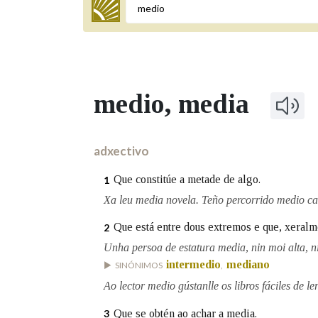
Termo a buscar
medio
, media
BUSCAR NOS LEMAS
Comeza por
adxectivo
Que constitúe a metade de algo.
1
Remata por
Xa leu media novela. Teño percorrido medio c
Que está entre dous extremos e que, xeralme
2
Unha persoa de estatura media, nin moi alta, n
Contén
intermedio
mediano
SINÓNIMOS
,
Ao lector medio gústanlle os libros fáciles de l
OUTRAS OPCIÓNS DE BUSCA
Que se obtén ao achar a media.
3