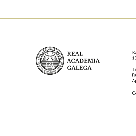
Nome
Apelido
Enderezo electrónico
Real Academia Galega
R
Comentario
1
T
F
A
C
En cumprimento da normativa vixente en materia de P
aqueles usuarios que faciliten o seu correo electrónico
serán obxecto de tratamento automatizado de carácter 
usuarios poderán exercer o seu dereito de acceso, rect
connosco.
Lin e acepto as condicións da política de 