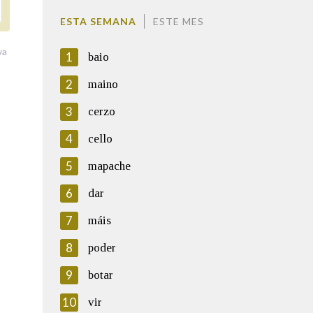
ESTA SEMANA
ESTE MES
va
1
baio
2
maino
3
cerzo
4
cello
5
mapache
6
dar
7
máis
8
poder
9
botar
10
vir