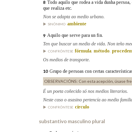
Todo aquilo que rodea a vida dunha persoa, c
8
que realiza etc.
Non se adapta ao medio urbano.
ambiente
SINÓNIMO
Aquilo que serve para un fin.
9
Ten que buscar un medio de vida. Non teño med
fórmula
método
procede
CONFRÓNTESE
,
,
Os medios de transporte.
Grupo de persoas con certas característica
10
OBSERVACIÓNS:
Con esta acepción, úsase fr
É un poeta coñecido só nos medios literarios.
Neste caso o asasino pertencía ao medio familia
círculo
CONFRÓNTESE
substantivo masculino plural