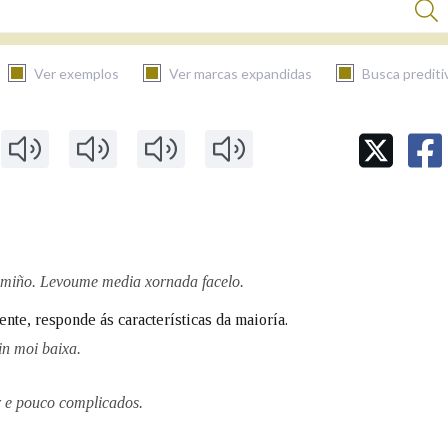
Ver exemplos
Ver marcas expandidas
Busca prediti
BUSCAR NO CONTIDO
Nas definicións
Nos exemplos
amiño. Levoume media xornada facelo.
nte, responde ás características da maioría.
in moi baixa.
Na fraseoloxía
er e pouco complicados.