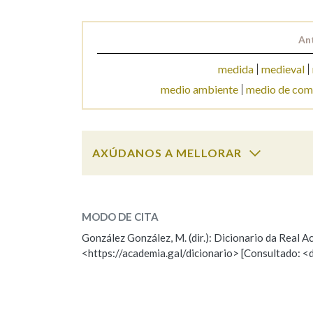
An
medida
medieval
medio ambiente
medio de com
AXÚDANOS A MELLORAR
medio
SOBRE A PALABRA:
MODO DE CITA
ESCOLLE UNHA OPCIÓN:
González González, M. (dir.): Dicionario da Real
<https://academia.gal/dicionario> [Consultado: <
Observación
Hai un erro na palabra
Falta unha voz