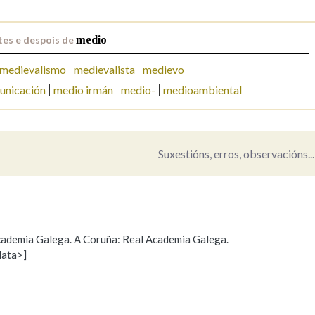
tes e despois de
medio
medievalismo
medievalista
medievo
unicación
medio irmán
medio-
medioambiental
Suxestións, erros, observacións...
 Academia Galega. A Coruña: Real Academia Galega.
data>]
Propoño mellorar a definición
Actualización