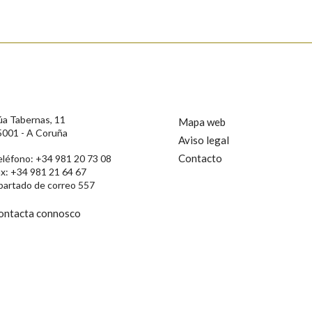
s
úa Tabernas, 11
Mapa web
5001 - A Coruña
Aviso legal
Contacto
eléfono: +34 981 20 73 08
ax: +34 981 21 64 67
partado de correo 557
ontacta connosco
rotección de Datos de Carácter Persoal, a Real Academia Galega informa a
, así como calquera outra información de carácter persoal, que estes datos
confidencial e incorporados aos seus ficheiros informáticos. Así mesmo, os
ificación, oposición e cancelación dos seus datos poñéndose en contacto
privacidade