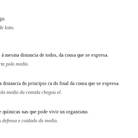
Pertence a
go.
e loito.
AXUDA NA BUSCA
LIMPAR
BUSCA
e á mesma distancia de todos, da cousa que se expresa.
ta polo medio.
stancia do principio ca do final da cousa que se expresa.
olo medio da comida chegou el.
e químicas nas que pode vivir un organismo.
A defensa e coidado do medio.