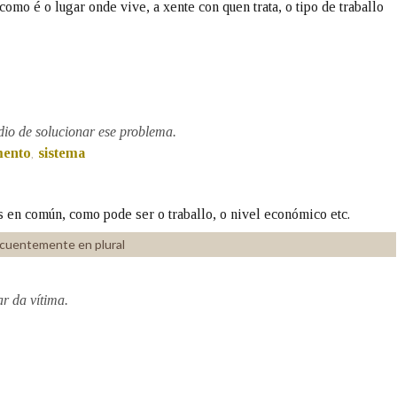
omo é o lugar onde vive, a xente con quen trata, o tipo de traballo
io de solucionar ese problema.
mento
sistema
,
s en común, como pode ser o traballo, o nivel económico etc.
ecuentemente en plural
r da vítima.