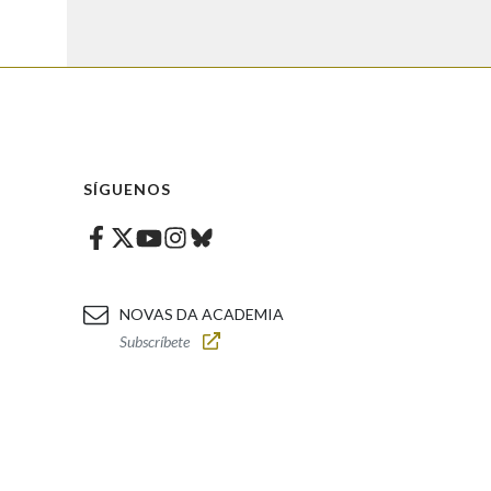
SÍGUENOS
Facebook
Twitter
Instagram
Bluesky
Youtube
NOVAS DA ACADEMIA
Subscríbete