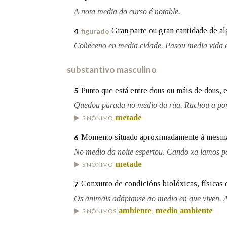
A nota media do curso é notable.
Marcas gramaticais
Gran parte ou gran cantidade de al
4
figurado
Coñéceno en media cidade. Pasou media vida d
substantivo masculino
Punto que está entre dous ou máis de dous, 
5
Quedou parada no medio da rúa. Rachou a por
metade
SINÓNIMO
Momento situado aproximadamente á mesma di
6
No medio da noite espertou. Cando xa iamos p
metade
SINÓNIMO
Conxunto de condicións biolóxicas, físicas 
7
Os animais adáptanse ao medio en que viven. 
ambiente
medio ambiente
SINÓNIMOS
,