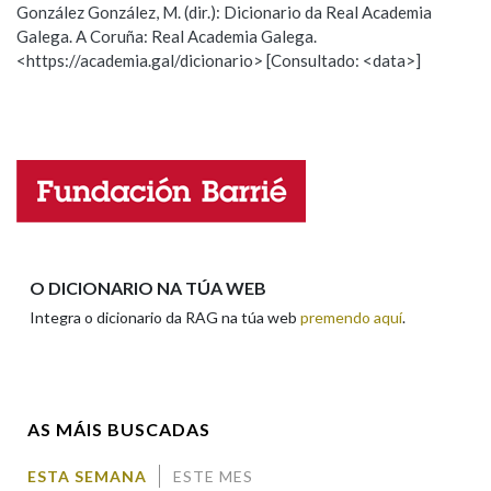
González González, M. (dir.): Dicionario da Real Academia
Galega. A Coruña: Real Academia Galega.
Observación
Hai un erro na palabra
<https://academia.gal/dicionario> [Consultado: <data>]
Na fraseoloxía
Propoño mellorar a definición
Actualización
Falta unha voz
OUTRAS OPCIÓNS DE BUSCA
Nome
Marcas gramaticais
Apelidos
O DICIONARIO NA TÚA WEB
Pertence a
Integra o dicionario da RAG na túa web
premendo aquí
.
Enderezo electrónico
LIMPAR
BUSCA
AS MÁIS BUSCADAS
Comentario
ESTA SEMANA
ESTE MES