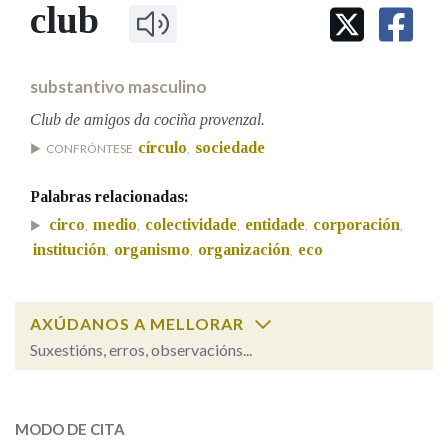
IDENTIDADE CORPORATIVA
club
Facebook
Twitter
Youtube
Instagram
Bluesky
BUSCAR NOS LEMAS
FIGURAS HOMENAXEADAS
MARCIAL DEL ADALID
HISTORIA
Comeza por
CASA-MUSEO EMILIA PARDO
substantivo masculino
BAZÁN
60 ANOS DLG
PRIMAVERA DAS LETRAS
Club de amigos da cociña provenzal.
Remata por
círculo
sociedade
PORTAL DAS PALABRAS
CONFRÓNTESE
,
Palabras relacionadas:
Contén
circo
medio
colectividade
entidade
corporación
,
,
,
,
,
institución
organismo
organización
eco
,
,
,
BUSCAR NO CONTIDO
AXÚDANOS A MELLORAR
Suxestións, erros, observacións...
Nas definicións
club
SOBRE A PALABRA:
Nos exemplos
MODO DE CITA
ESCOLLE UNHA OPCIÓN: