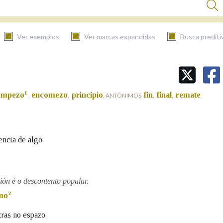
Ver exemplos
Ver marcas expandidas
Busca prediti
BUSCAR NO CONTIDO
1
empezo
encomezo
principio
fin
final
remate
,
,
, ANTÓNIMOS
,
,
Nas definicións
Nos exemplos
ncia de algo.
Na fraseoloxía
ión é o descontento popular.
2
mo
tras no espazo.