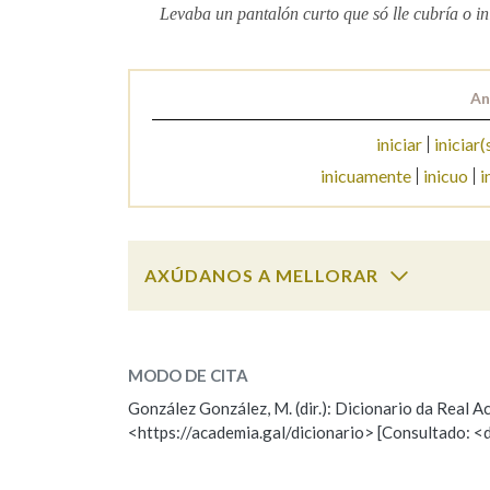
Levaba un pantalón curto que só lle cubría o in
Marcas gramaticais
An
iniciar
iniciar(
inicuamente
inicuo
i
AXÚDANOS A MELLORAR
inicio
SOBRE A PALABRA:
MODO DE CITA
ESCOLLE UNHA OPCIÓN:
González González, M. (dir.): Dicionario da Real
<https://academia.gal/dicionario> [Consultado: <
Observación
Hai un erro na palabra
Falta unha voz