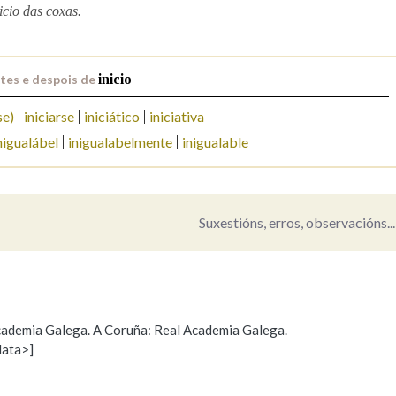
icio das coxas.
Pertence a
tes e despois de
inicio
se)
iniciarse
iniciático
iniciativa
AXUDA NA BUSCA
LIMPAR
BUSCA
nigualábel
inigualabelmente
inigualable
Suxestións, erros, observacións...
 Academia Galega. A Coruña: Real Academia Galega.
data>]
Propoño mellorar a definición
Actualización