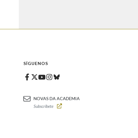
SÍGUENOS
Facebook
Twitter
Instagram
Bluesky
Youtube
NOVAS DA ACADEMIA
Subscríbete