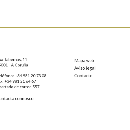
s
úa Tabernas, 11
Mapa web
5001 - A Coruña
Aviso legal
Contacto
eléfono: +34 981 20 73 08
ax: +34 981 21 64 67
partado de correo 557
ontacta connosco
rotección de Datos de Carácter Persoal, a Real Academia Galega informa a
, así como calquera outra información de carácter persoal, que estes datos
confidencial e incorporados aos seus ficheiros informáticos. Así mesmo, os
ificación, oposición e cancelación dos seus datos poñéndose en contacto