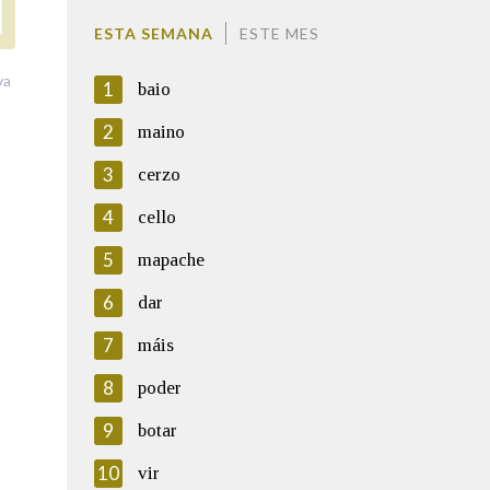
ESTA SEMANA
ESTE MES
va
1
baio
2
maino
3
cerzo
4
cello
5
mapache
6
dar
7
máis
8
poder
9
botar
10
vir