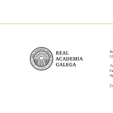
Nome
Apelido
Enderezo electrónico
Real Academia Galega
R
Comentario
1
T
F
A
C
En cumprimento da normativa vixente en materia de P
aqueles usuarios que faciliten o seu correo electrónico
serán obxecto de tratamento automatizado de carácter 
usuarios poderán exercer o seu dereito de acceso, rect
connosco.