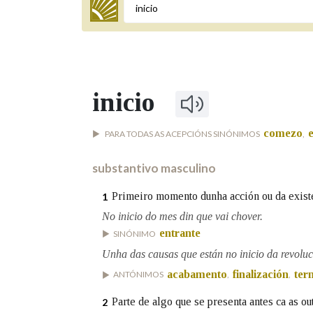
Termo a buscar
inicio
BUSCAR NOS LEMAS
comezo
PARA TODAS AS ACEPCIÓNS SINÓNIMOS
,
Comeza por
substantivo masculino
Remata por
Primeiro momento dunha acción ou da existe
1
No inicio do mes din que vai chover.
entrante
SINÓNIMO
Contén
Unha das causas que están no inicio da revoluc
acabamento
finalización
ter
ANTÓNIMOS
,
,
Parte de algo que se presenta antes ca as ou
2
OUTRAS OPCIÓNS DE BUSCA