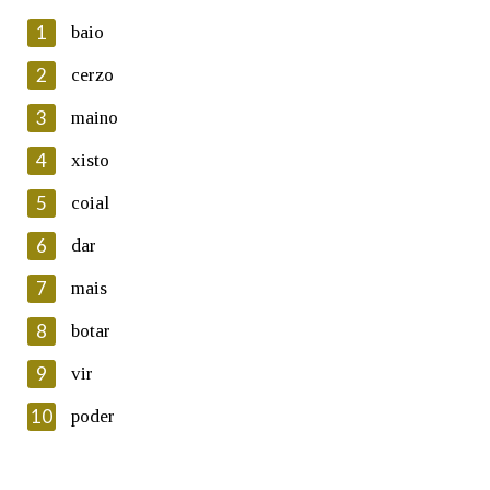
1
baio
2
cerzo
3
maino
En cumprimento da normativa vixente en materia de
Protección de Datos de Carácter Persoal, a Real Academia
4
xisto
Galega informa a aqueles usuarios que faciliten o seu correo
electrónico, así como calquera outra información de carácter
5
coial
persoal, que estes datos serán obxecto de tratamento
automatizado de carácter confidencial e incorporados aos seus
6
dar
ficheiros informáticos. Así mesmo, os usuarios poderán exercer o
seu dereito de acceso, rectificación, oposición e cancelación dos
7
mais
seus datos poñéndose en contacto connosco.
8
botar
Lin e acepto as condicións da política de
privacidade
9
vir
Introduce o código que aparece na imaxe:
10
poder