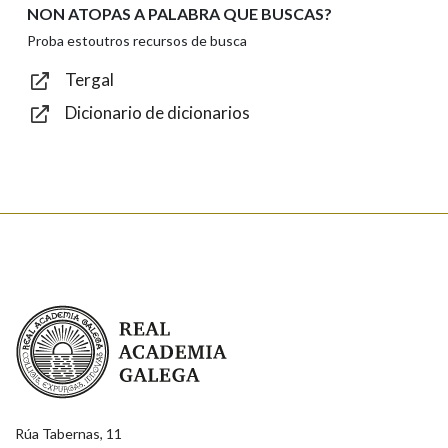
NON ATOPAS A PALABRA QUE BUSCAS?
Texto de verificación
Proba estoutros recursos de busca
Tergal
Dicionario de dicionarios
Enviar
Real Academia Galega
Rúa Tabernas, 11