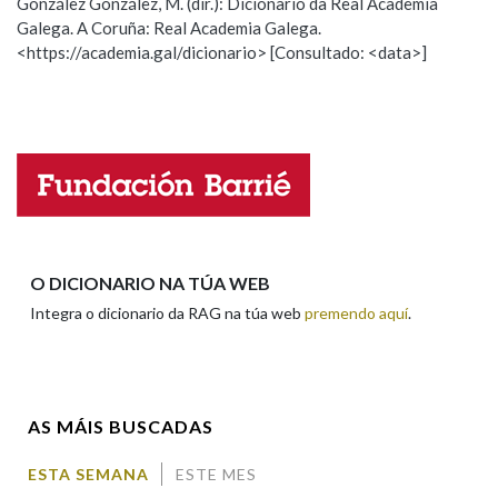
González González, M. (dir.): Dicionario da Real Academia
Galega. A Coruña: Real Academia Galega.
Observación
Hai un erro na palabra
<https://academia.gal/dicionario> [Consultado: <data>]
Na fraseoloxía
Propoño mellorar a definición
Actualización
Falta unha voz
OUTRAS OPCIÓNS DE BUSCA
Nome
Marcas gramaticais
Apelidos
O DICIONARIO NA TÚA WEB
Pertence a
Integra o dicionario da RAG na túa web
premendo aquí
.
Enderezo electrónico
LIMPAR
BUSCA
AS MÁIS BUSCADAS
Comentario
ESTA SEMANA
ESTE MES