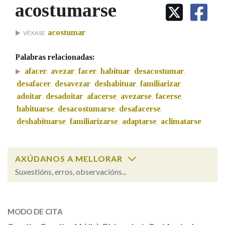
IDENTIDADE CORPORATIVA
acostumarse
Facebook
Twitter
Youtube
Instagram
Bluesky
BUSCAR NOS LEMAS
FIGURAS HOMENAXEADAS
MARCIAL DEL ADALID
HISTORIA
Comeza por
acostumar
VÉXASE
CASA-MUSEO EMILIA PARDO
BAZÁN
60 ANOS DLG
Palabras relacionadas:
PRIMAVERA DAS LETRAS
Remata por
afacer
avezar
facer
habituar
desacostumar
,
,
,
,
,
PORTAL DAS PALABRAS
desafacer
desavezar
deshabituar
familiarizar
,
,
,
,
adoitar
desadoitar
afacerse
avezarse
facerse
,
,
,
,
,
habituarse
desacostumarse
desafacerse
Contén
,
,
,
deshabituarse
familiarizarse
adaptarse
aclimatarse
,
,
,
BUSCAR NO CONTIDO
AXÚDANOS A MELLORAR
Suxestións, erros, observacións...
Nas definicións
acostumarse
SOBRE A PALABRA:
MODO DE CITA
Nos exemplos
ESCOLLE UNHA OPCIÓN: