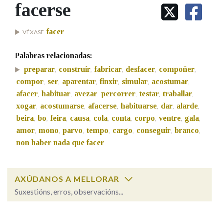
IDENTIDADE CORPORATIVA
facerse
Facebook
Twitter
Youtube
Instagram
Bluesky
BUSCAR NOS LEMAS
FIGURAS HOMENAXEADAS
MARCIAL DEL ADALID
HISTORIA
Comeza por
facer
VÉXASE
CASA-MUSEO EMILIA PARDO
BAZÁN
60 ANOS DLG
Palabras relacionadas:
PRIMAVERA DAS LETRAS
Remata por
preparar
construír
fabricar
desfacer
compoñer
,
,
,
,
,
PORTAL DAS PALABRAS
compor
ser
aparentar
finxir
simular
acostumar
,
,
,
,
,
,
afacer
habituar
avezar
percorrer
testar
traballar
,
,
,
,
,
,
xogar
acostumarse
afacerse
habituarse
dar
alarde
Contén
,
,
,
,
,
,
beira
bo
feira
causa
cola
conta
corpo
ventre
gala
,
,
,
,
,
,
,
,
,
amor
mono
parvo
tempo
cargo
conseguir
branco
,
,
,
,
,
,
,
non haber nada que facer
BUSCAR NO CONTIDO
Nas definicións
AXÚDANOS A MELLORAR
Suxestións, erros, observacións...
Nos exemplos
facerse
SOBRE A PALABRA: