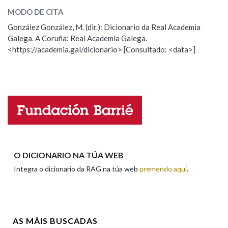
MODO DE CITA
ESCOLLE UNHA OPCIÓN:
González González, M. (dir.): Dicionario da Real Academia
Na fraseoloxía
Galega. A Coruña: Real Academia Galega.
Observación
Hai un erro na palabra
<https://academia.gal/dicionario> [Consultado: <data>]
Propoño mellorar a definición
Actualización
OUTRAS OPCIÓNS DE BUSCA
Falta unha voz
Marcas gramaticais
Nome
Pertence a
Apelidos
O DICIONARIO NA TÚA WEB
Integra o dicionario da RAG na túa web
premendo aquí
.
LIMPAR
BUSCA
Enderezo electrónico
AS MÁIS BUSCADAS