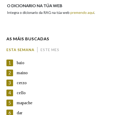
Apelidos
O DICIONARIO NA TÚA WEB
Integra o dicionario da RAG na túa web
premendo aquí
.
Enderezo electrónico
AS MÁIS BUSCADAS
Comentario
ESTA SEMANA
ESTE MES
1
baio
2
maino
3
cerzo
En cumprimento da normativa vixente en materia de
Protección de Datos de Carácter Persoal, a Real Academia
4
cello
Galega informa a aqueles usuarios que faciliten o seu correo
electrónico, así como calquera outra información de carácter
5
mapache
persoal, que estes datos serán obxecto de tratamento
automatizado de carácter confidencial e incorporados aos seus
6
dar
ficheiros informáticos. Así mesmo, os usuarios poderán exercer o