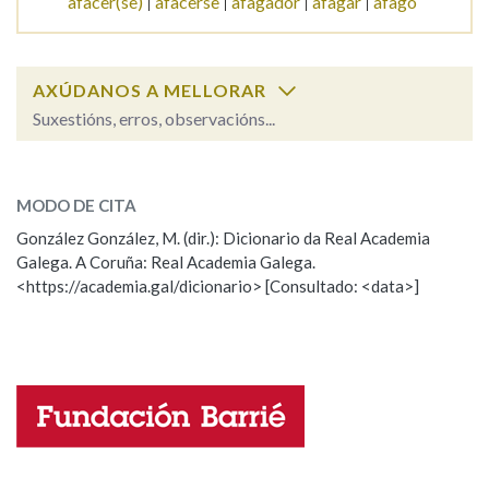
afacer(se)
afacerse
afagador
afagar
afago
AXÚDANOS A MELLORAR
Suxestións, erros, observacións...
afacer
SOBRE A PALABRA:
MODO DE CITA
ESCOLLE UNHA OPCIÓN:
González González, M. (dir.): Dicionario da Real Academia
Galega. A Coruña: Real Academia Galega.
Observación
Hai un erro na palabra
<https://academia.gal/dicionario> [Consultado: <data>]
Propoño mellorar a definición
Actualización
Falta unha voz
Nome