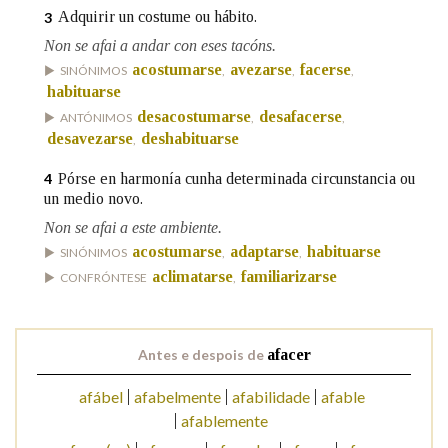
Adquirir un costume ou hábito.
3
Non se afai a andar con eses tacóns.
Na fraseoloxía
acostumarse
avezarse
facerse
SINÓNIMOS
,
,
,
habituarse
desacostumarse
desafacerse
ANTÓNIMOS
,
,
desavezarse
deshabituarse
,
OUTRAS OPCIÓNS DE BUSCA
Pórse en harmonía cunha determinada circunstancia ou
4
Marcas gramaticais
un medio novo.
Non se afai a este ambiente.
acostumarse
adaptarse
habituarse
SINÓNIMOS
,
,
Pertence a
aclimatarse
familiarizarse
CONFRÓNTESE
,
LIMPAR
BUSCA
Antes e despois de
afacer
afábel
afabelmente
afabilidade
afable
afablemente