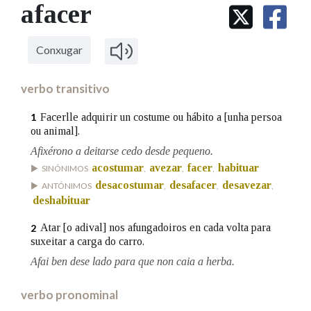
IDENTIDADE CORPORATIVA
afacer
Facebook
Twitter
Youtube
Instagram
Bluesky
BUSCAR NOS LEMAS
FIGURAS HOMENAXEADAS
MARCIAL DEL ADALID
HISTORIA
Comeza por
CASA-MUSEO EMILIA PARDO
Conxugar
BAZÁN
60 ANOS DLG
PRIMAVERA DAS LETRAS
verbo transitivo
Remata por
PORTAL DAS PALABRAS
Facerlle adquirir un costume ou hábito a [unha persoa
1
ou animal].
Afixérono a deitarse cedo desde pequeno.
Contén
acostumar
avezar
facer
habituar
SINÓNIMOS
,
,
,
desacostumar
desafacer
desavezar
ANTÓNIMOS
,
,
,
deshabituar
BUSCAR NO CONTIDO
Atar [o adival] nos afungadoiros en cada volta para
2
suxeitar a carga do carro.
Nas definicións
Afai ben dese lado para que non caia a herba.
verbo pronominal
Nos exemplos