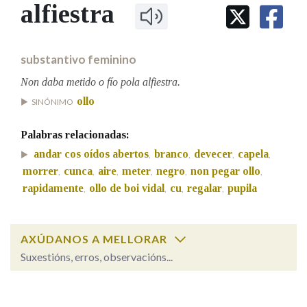
IDENTIDADE CORPORATIVA
alfiestra
Facebook
Twitter
Youtube
Instagram
Bluesky
BUSCAR NOS LEMAS
FIGURAS HOMENAXEADAS
MARCIAL DEL ADALID
HISTORIA
Comeza por
CASA-MUSEO EMILIA PARDO
substantivo feminino
BAZÁN
60 ANOS DLG
PRIMAVERA DAS LETRAS
Non daba metido o fío pola alfiestra.
Remata por
ollo
PORTAL DAS PALABRAS
SINÓNIMO
Palabras relacionadas:
Contén
andar cos oídos abertos
branco
devecer
capela
,
,
,
,
morrer
cunca
aire
meter
negro
non pegar ollo
,
,
,
,
,
,
rapidamente
ollo de boi vidal
cu
regalar
pupila
,
,
,
,
BUSCAR NO CONTIDO
AXÚDANOS A MELLORAR
Nas definicións
Suxestións, erros, observacións...
alfiestra
SOBRE A PALABRA:
Nos exemplos