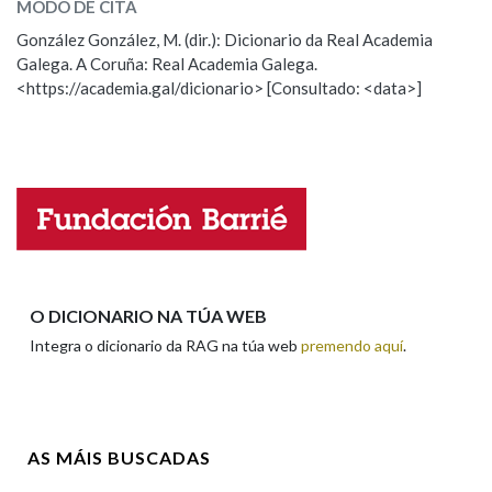
MODO DE CITA
ESCOLLE UNHA OPCIÓN:
González González, M. (dir.): Dicionario da Real Academia
Na fraseoloxía
Galega. A Coruña: Real Academia Galega.
Observación
Hai un erro na palabra
<https://academia.gal/dicionario> [Consultado: <data>]
Propoño mellorar a definición
Actualización
Falta unha voz
OUTRAS OPCIÓNS DE BUSCA
Marcas gramaticais
Nome
Pertence a
Apelidos
O DICIONARIO NA TÚA WEB
Integra o dicionario da RAG na túa web
premendo aquí
.
LIMPAR
BUSCA
Enderezo electrónico
AS MÁIS BUSCADAS
Comentario