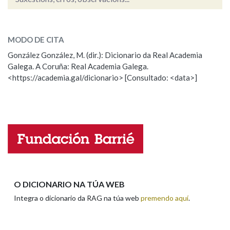
pano
SOBRE A PALABRA:
MODO DE CITA
ESCOLLE UNHA OPCIÓN:
González González, M. (dir.): Dicionario da Real Academia
Galega. A Coruña: Real Academia Galega.
Observación
Hai un erro na palabra
<https://academia.gal/dicionario> [Consultado: <data>]
Propoño mellorar a definición
Actualización
Falta unha voz
Nome
Apelidos
O DICIONARIO NA TÚA WEB
Integra o dicionario da RAG na túa web
premendo aquí
.
Enderezo electrónico