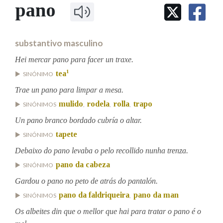
IDENTIDADE CORPORATIVA
pano
Facebook
Twitter
Youtube
Instagram
Bluesky
BUSCAR NOS LEMAS
FIGURAS HOMENAXEADAS
MARCIAL DEL ADALID
HISTORIA
Comeza por
CASA-MUSEO EMILIA PARDO
substantivo masculino
BAZÁN
60 ANOS DLG
PRIMAVERA DAS LETRAS
Hei mercar pano para facer un traxe.
Remata por
1
tea
PORTAL DAS PALABRAS
SINÓNIMO
Trae un pano para limpar a mesa.
mulido
rodela
rolla
trapo
SINÓNIMOS
,
,
,
Contén
Un pano branco bordado cubría o altar.
tapete
SINÓNIMO
Debaixo do pano levaba o pelo recollido nunha trenza.
BUSCAR NO CONTIDO
pano da cabeza
SINÓNIMO
Nas definicións
Gardou o pano no peto de atrás do pantalón.
pano da faldriqueira
pano da man
SINÓNIMOS
,
Os albeites din que o mellor que hai para tratar o pano é o
Nos exemplos