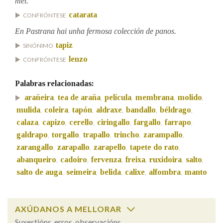
mel.
catarata
CONFRÓNTESE
Na fraseoloxía
En Pastrana hai unha fermosa colección de panos.
tapiz
SINÓNIMO
lenzo
CONFRÓNTESE
OUTRAS OPCIÓNS DE BUSCA
Palabras relacionadas:
Marcas gramaticais
arañeira
tea de araña
película
membrana
molido
,
,
,
,
,
mulida
coleira
tapón
aldraxe
bandallo
béldrago
,
,
,
,
,
,
calaza
capizo
cerello
ciringallo
fargallo
farrapo
,
,
,
,
,
,
Pertence a
galdrapo
torgallo
trapallo
trincho
zarampallo
,
,
,
,
,
zarangallo
zarapallo
zarapello
tapete do rato
,
,
,
,
abanqueiro
cadoiro
fervenza
freixa
ruxidoira
salto
,
,
,
,
,
,
salto de auga
seimeira
belida
calixe
alfombra
manto
LIMPAR
BUSCA
,
,
,
,
,
AXÚDANOS A MELLORAR
Suxestións, erros, observacións...