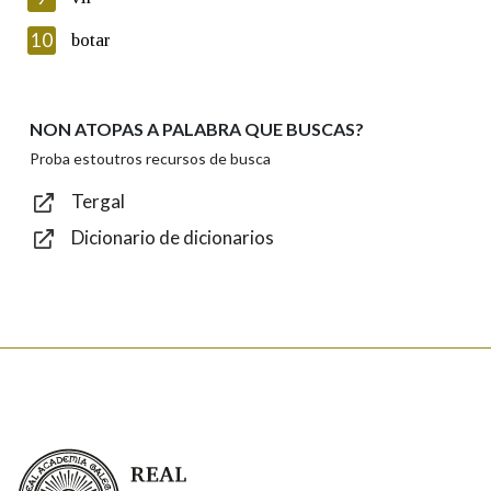
Introduce o código que aparece na imaxe:
10
botar
NON ATOPAS A PALABRA QUE BUSCAS?
Texto de verificación
Proba estoutros recursos de busca
Tergal
Dicionario de dicionarios
Enviar
Real Academia Galega