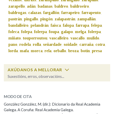
,
,
,
,
,
zarapello
adán
badanas
baldreo
baldroeiro
,
,
,
,
,
baldrogas
calazas
fargallón
farrapeiro
farrapento
,
,
,
,
,
Na fraseoloxía
pastrán
pingallo
pingón
zalapastrán
zampallán
,
,
,
,
,
bandalleiro
pelandrán
faísca
falopa
farrapa
felepa
,
,
,
,
,
,
foleca
folepa
folerpa
foupa
galapo
melga
folerpa
,
,
,
,
,
,
,
OUTRAS OPCIÓNS DE BUSCA
miñato
touporroutou
vascalleiro
vascallo
mulido
,
,
,
,
,
pano
rodela
rolla
señardade
soidade
carraña
cotra
,
,
,
,
,
,
,
Marcas gramaticais
lorda
mafa
morca
rela
orballo
broza
botín
presa
,
,
,
,
,
,
,
Pertence a
AXÚDANOS A MELLORAR
Suxestións, erros, observacións...
calaza
SOBRE A PALABRA:
LIMPAR
BUSCA
MODO DE CITA
ESCOLLE UNHA OPCIÓN:
González González, M. (dir.): Dicionario da Real Academia
Galega. A Coruña: Real Academia Galega.
Observación
Hai un erro na palabra