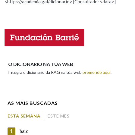
<https://academia.gal/dicionario> [Consultado: <data>]
Propoño mellorar a definición
Actualización
Falta unha voz
Nome
Apelidos
O DICIONARIO NA TÚA WEB
Integra o dicionario da RAG na túa web
premendo aquí
.
Enderezo electrónico
AS MÁIS BUSCADAS
Comentario
ESTA SEMANA
ESTE MES
1
baio