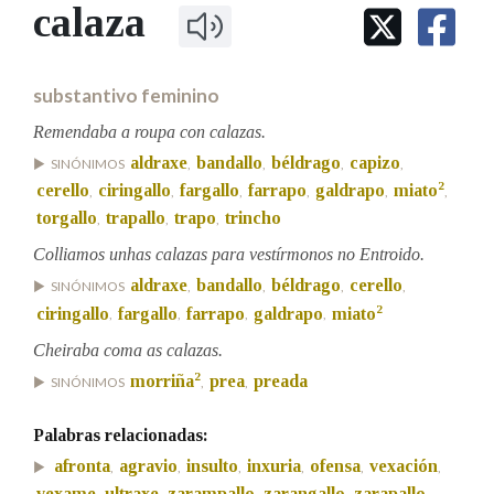
IDENTIDADE CORPORATIVA
calaza
Facebook
Twitter
Youtube
Instagram
Bluesky
BUSCAR NOS LEMAS
FIGURAS HOMENAXEADAS
MARCIAL DEL ADALID
HISTORIA
Comeza por
CASA-MUSEO EMILIA PARDO
substantivo feminino
BAZÁN
60 ANOS DLG
PRIMAVERA DAS LETRAS
Remendaba a roupa con calazas.
Remata por
aldraxe
bandallo
béldrago
capizo
PORTAL DAS PALABRAS
SINÓNIMOS
,
,
,
,
2
cerello
ciringallo
fargallo
farrapo
galdrapo
miato
,
,
,
,
,
,
torgallo
trapallo
trapo
trincho
,
,
,
Contén
Colliamos unhas calazas para vestírmonos no Entroido.
aldraxe
bandallo
béldrago
cerello
SINÓNIMOS
,
,
,
,
2
ciringallo
fargallo
farrapo
galdrapo
miato
,
,
,
,
BUSCAR NO CONTIDO
Cheiraba coma as calazas.
2
morriña
prea
preada
SINÓNIMOS
,
,
Nas definicións
Palabras relacionadas:
afronta
agravio
insulto
inxuria
ofensa
vexación
,
,
,
,
,
,
Nos exemplos
vexame
ultraxe
zarampallo
zarangallo
zarapallo