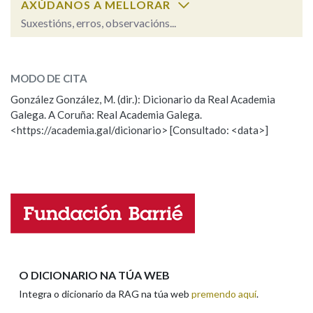
AXÚDANOS A MELLORAR
Suxestións, erros, observacións...
Na fraseoloxía
baldrogas
SOBRE A PALABRA:
MODO DE CITA
ESCOLLE UNHA OPCIÓN:
González González, M. (dir.): Dicionario da Real Academia
OUTRAS OPCIÓNS DE BUSCA
Galega. A Coruña: Real Academia Galega.
Observación
Hai un erro na palabra
<https://academia.gal/dicionario> [Consultado: <data>]
Marcas gramaticais
Propoño mellorar a definición
Actualización
Falta unha voz
Pertence a
Nome
LIMPAR
BUSCA
Apelidos
O DICIONARIO NA TÚA WEB
Integra o dicionario da RAG na túa web
premendo aquí
.