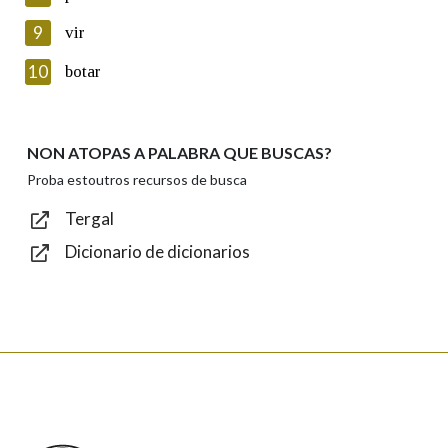
privacidade
9
vir
Introduce o código que aparece na imaxe:
10
botar
NON ATOPAS A PALABRA QUE BUSCAS?
Texto de verificación
Proba estoutros recursos de busca
Tergal
Dicionario de dicionarios
Enviar