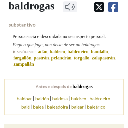
IDENTIDADE CORPORATIVA
baldrogas
Facebook
Twitter
Youtube
Instagram
Bluesky
BUSCAR NOS LEMAS
FIGURAS HOMENAXEADAS
MARCIAL DEL ADALID
HISTORIA
Comeza por
CASA-MUSEO EMILIA PARDO
substantivo
BAZÁN
60 ANOS DLG
PRIMAVERA DAS LETRAS
Persoa sucia e descoidada no seu aspecto persoal.
Remata por
PORTAL DAS PALABRAS
Faga o que faga, non deixa de ser un baldrogas.
adán
baldreo
baldroeiro
bandallo
SINÓNIMOS
,
,
,
,
fargallón
pastrán
pelandrán
torgallo
zalapastrán
,
,
,
,
,
Contén
zampallán
Antes e despois de
baldrogas
BUSCAR NO CONTIDO
baldoar
baldón
baldosa
baldreo
baldroeiro
Nas definicións
balé
balea
baleadoira
balear
baleárico
Nos exemplos