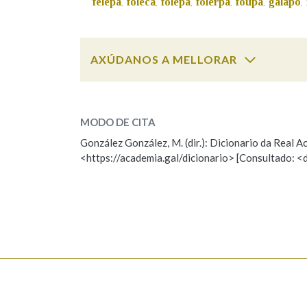
felepa
foleca
folepa
folerpa
foupa
galapo
,
,
,
,
,
,
Marcas gramaticais
AXÚDANOS A MELLORAR
zarangallo
SOBRE A PALABRA:
MODO DE CITA
ESCOLLE UNHA OPCIÓN:
González González, M. (dir.): Dicionario da Real
<https://academia.gal/dicionario> [Consultado: <
Observación
Hai un erro na palabra
Falta unha voz
Nome
Apelido
Enderezo electrónico