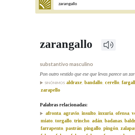
Termo a buscar
zarangallo
BUSCAR NOS LEMAS
Comeza por
substantivo masculino
Pon outro vestido que ese que levas parece un zar
aldraxe
bandallo
cerello
fargal
SINÓNIMOS
,
,
,
Remata por
zarapello
Palabras relacionadas:
Contén
afronta
agravio
insulto
inxuria
ofensa
v
,
,
,
,
,
miato
torgallo
trincho
adán
badanas
bald
,
,
,
,
,
farrapento
pastrán
pingallo
pingón
zalapa
,
,
,
,
OUTRAS OPCIÓNS DE BUSCA