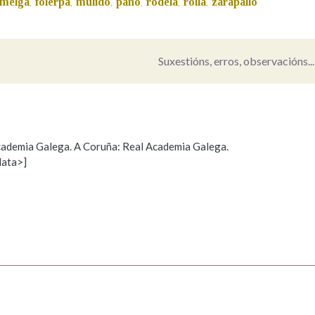
melga
folerpa
mulido
pano
rodela
rolla
zarapallo
,
,
,
,
,
,
Pertence a
Suxestións, erros, observacións...
AXUDA NA BUSCA
LIMPAR
BUSCA
 Academia Galega. A Coruña: Real Academia Galega.
data>]
Propoño mellorar a definición
Actualización
s