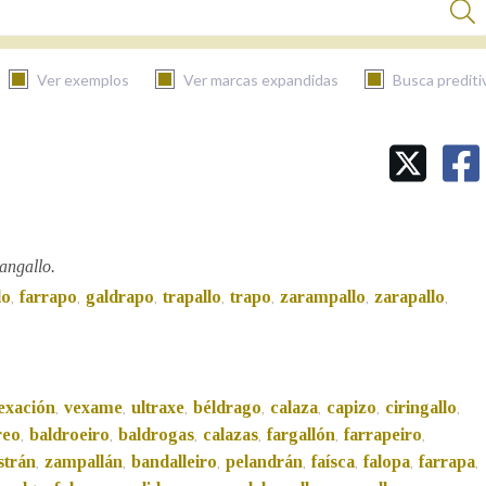
Ver exemplos
Ver marcas expandidas
Busca prediti
BUSCAR NO CONTIDO
Nas definicións
angallo.
lo
farrapo
galdrapo
trapallo
trapo
zarampallo
zarapallo
,
,
,
,
,
,
,
Nos exemplos
Na fraseoloxía
exación
vexame
ultraxe
béldrago
calaza
capizo
ciringallo
,
,
,
,
,
,
,
reo
baldroeiro
baldrogas
calazas
fargallón
farrapeiro
,
,
,
,
,
,
strán
zampallán
bandalleiro
pelandrán
faísca
falopa
farrapa
,
,
,
,
,
,
,