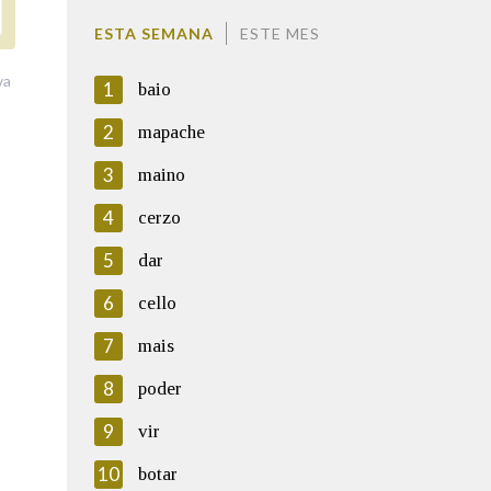
ESTA SEMANA
ESTE MES
va
1
baio
2
mapache
3
maino
4
cerzo
5
dar
6
cello
7
mais
8
poder
9
vir
10
botar