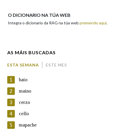
Apelidos
O DICIONARIO NA TÚA WEB
Integra o dicionario da RAG na túa web
premendo aquí
.
Enderezo electrónico
AS MÁIS BUSCADAS
Comentario
ESTA SEMANA
ESTE MES
1
baio
2
maino
3
cerzo
En cumprimento da normativa vixente en materia de
Protección de Datos de Carácter Persoal, a Real Academia
4
cello
Galega informa a aqueles usuarios que faciliten o seu correo
electrónico, así como calquera outra información de carácter
5
mapache
persoal, que estes datos serán obxecto de tratamento