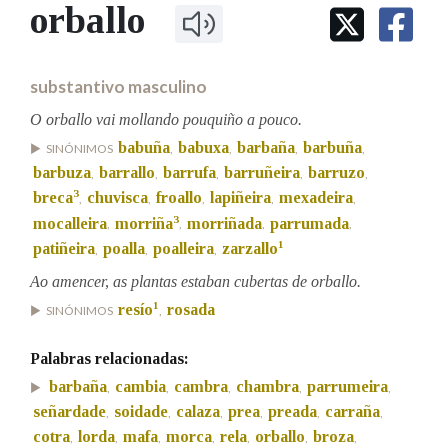
IDENTIDADE CORPORATIVA
orballo
Facebook
Twitter
Youtube
Instagram
Bluesky
BUSCAR NOS LEMAS
FIGURAS HOMENAXEADAS
MARCIAL DEL ADALID
HISTORIA
Comeza por
CASA-MUSEO EMILIA PARDO
substantivo masculino
BAZÁN
60 ANOS DLG
PRIMAVERA DAS LETRAS
O orballo vai mollando pouquiño a pouco.
Remata por
babuña
babuxa
barbaña
barbuña
PORTAL DAS PALABRAS
SINÓNIMOS
,
,
,
,
barbuza
barrallo
barrufa
barruñeira
barruzo
,
,
,
,
,
3
breca
chuvisca
froallo
lapiñeira
mexadeira
,
,
,
,
,
Contén
3
mocalleira
morriña
morriñada
parrumada
,
,
,
,
1
patiñeira
poalla
poalleira
zarzallo
,
,
,
Ao amencer, as plantas estaban cubertas de orballo.
1
BUSCAR NO CONTIDO
resío
rosada
SINÓNIMOS
,
Nas definicións
Palabras relacionadas:
barbaña
cambia
cambra
chambra
parrumeira
,
,
,
,
,
señardade
soidade
calaza
prea
preada
carraña
,
,
,
,
,
,
Nos exemplos
cotra
lorda
mafa
morca
rela
orballo
broza
,
,
,
,
,
,
,