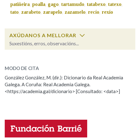
patiñeira
poalla
gago
tartamudo
tatabexo
tatexo
,
,
,
,
,
,
tato
zarabeto
zarapelo
zazamelo
recío
rexío
,
,
,
,
,
Na fraseoloxía
AXÚDANOS A MELLORAR
Suxestións, erros, observacións...
OUTRAS OPCIÓNS DE BUSCA
orballo
SOBRE A PALABRA:
Marcas gramaticais
MODO DE CITA
ESCOLLE UNHA OPCIÓN:
González González, M. (dir.): Dicionario da Real Academia
Pertence a
Galega. A Coruña: Real Academia Galega.
Observación
Hai un erro na palabra
<https://academia.gal/dicionario> [Consultado: <data>]
Propoño mellorar a definición
Actualización
Falta unha voz
LIMPAR
BUSCA
Nome