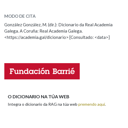
cambra
SOBRE A PALABRA:
Na fraseoloxía
MODO DE CITA
ESCOLLE UNHA OPCIÓN:
González González, M. (dir.): Dicionario da Real Academia
Galega. A Coruña: Real Academia Galega.
Observación
Hai un erro na palabra
<https://academia.gal/dicionario> [Consultado: <data>]
OUTRAS OPCIÓNS DE BUSCA
Propoño mellorar a definición
Actualización
Falta unha voz
Marcas gramaticais
Nome
Pertence a
Apelidos
O DICIONARIO NA TÚA WEB
LIMPAR
BUSCA
Integra o dicionario da RAG na túa web
premendo aquí
.
Enderezo electrónico