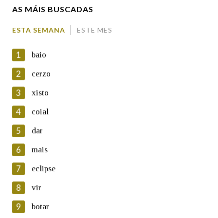
AS MÁIS BUSCADAS
Comentario
ESTA SEMANA
ESTE MES
1
baio
2
cerzo
3
xisto
En cumprimento da normativa vixente en materia de
Protección de Datos de Carácter Persoal, a Real Academia
4
coial
Galega informa a aqueles usuarios que faciliten o seu correo
electrónico, así como calquera outra información de carácter
5
dar
persoal, que estes datos serán obxecto de tratamento
automatizado de carácter confidencial e incorporados aos seus
6
mais
ficheiros informáticos. Así mesmo, os usuarios poderán exercer o
seu dereito de acceso, rectificación, oposición e cancelación dos
7
eclipse
seus datos poñéndose en contacto connosco.
8
vir
Lin e acepto as condicións da política de
privacidade
9
botar