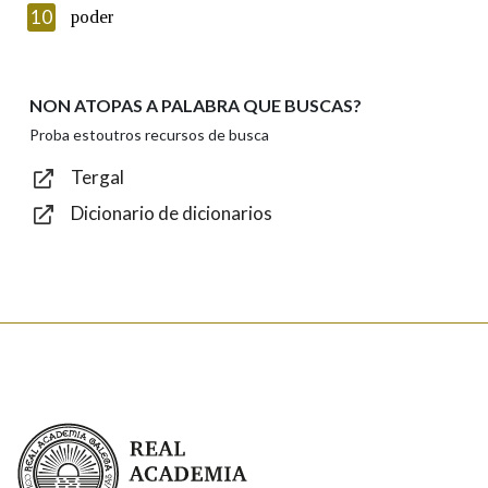
Introduce o código que aparece na imaxe:
10
poder
NON ATOPAS A PALABRA QUE BUSCAS?
Texto de verificación
Proba estoutros recursos de busca
Tergal
Dicionario de dicionarios
Enviar
Real Academia Galega