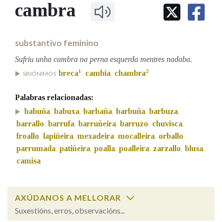
IDENTIDADE CORPORATIVA
cambra
Facebook
Twitter
Youtube
Instagram
Bluesky
BUSCAR NOS LEMAS
FIGURAS HOMENAXEADAS
MARCIAL DEL ADALID
HISTORIA
Comeza por
CASA-MUSEO EMILIA PARDO
substantivo feminino
BAZÁN
60 ANOS DLG
PRIMAVERA DAS LETRAS
Sufriu unha cambra na perna esquerda mentres nadaba.
Remata por
1
2
breca
cambia
chambra
PORTAL DAS PALABRAS
SINÓNIMOS
,
,
Palabras relacionadas:
Contén
babuña
babuxa
barbaña
barbuña
barbuza
,
,
,
,
,
barrallo
barrufa
barruñeira
barruzo
chuvisca
,
,
,
,
,
froallo
lapiñeira
mexadeira
mocalleira
orballo
,
,
,
,
,
parrumada
patiñeira
poalla
poalleira
zarzallo
blusa
,
,
,
,
,
,
BUSCAR NO CONTIDO
camisa
Nas definicións
AXÚDANOS A MELLORAR
Suxestións, erros, observacións...
Nos exemplos