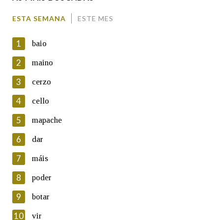
Enderezo electrónico
ESTA SEMANA
ESTE MES
1
baio
Comentario
2
maino
3
cerzo
4
cello
5
mapache
En cumprimento da normativa vixente en materia de
Protección de Datos de Carácter Persoal, a Real Academia
6
dar
Galega informa a aqueles usuarios que faciliten o seu correo
electrónico, así como calquera outra información de carácter
7
máis
persoal, que estes datos serán obxecto de tratamento
automatizado de carácter confidencial e incorporados aos seus
8
poder
ficheiros informáticos. Así mesmo, os usuarios poderán exercer o
seu dereito de acceso, rectificación, oposición e cancelación dos
9
botar
seus datos poñéndose en contacto connosco.
10
vir
Lin e acepto as condicións da política de