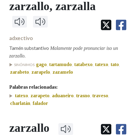
IDENTIDADE CORPORATIVA
zarzallo
, zarzalla
Facebook
Twitter
Youtube
Instagram
Bluesky
BUSCAR NOS LEMAS
FIGURAS HOMENAXEADAS
MARCIAL DEL ADALID
HISTORIA
Comeza por
CASA-MUSEO EMILIA PARDO
BAZÁN
60 ANOS DLG
PRIMAVERA DAS LETRAS
adxectivo
Remata por
PORTAL DAS PALABRAS
Tamén substantivo
Malamente pode pronunciar iso un
zarzallo.
gago
tartamudo
tatabexo
tatexo
tato
SINÓNIMOS
,
,
,
,
,
Contén
zarabeto
zarapelo
zazamelo
,
,
Palabras relacionadas:
BUSCAR NO CONTIDO
tatexo
zarapeto
aduaneiro
trasno
traveso
,
,
,
,
,
charlatán
falador
,
Nas definicións
zarzallo
Nos exemplos