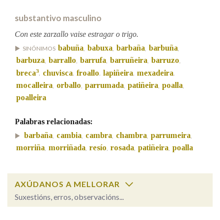
substantivo masculino
Na fraseoloxía
Con este zarzallo vaise estragar o trigo.
babuña
babuxa
barbaña
barbuña
SINÓNIMOS
,
,
,
,
barbuza
barrallo
barrufa
barruñeira
barruzo
,
,
,
,
,
OUTRAS OPCIÓNS DE BUSCA
3
breca
chuvisca
froallo
lapiñeira
mexadeira
,
,
,
,
,
mocalleira
orballo
parrumada
patiñeira
poalla
,
,
,
,
,
Marcas gramaticais
poalleira
Palabras relacionadas:
Pertence a
barbaña
cambia
cambra
chambra
parrumeira
,
,
,
,
,
morriña
morriñada
resío
rosada
patiñeira
poalla
,
,
,
,
,
LIMPAR
BUSCA
AXÚDANOS A MELLORAR
Suxestións, erros, observacións...
Cal é a palabra?