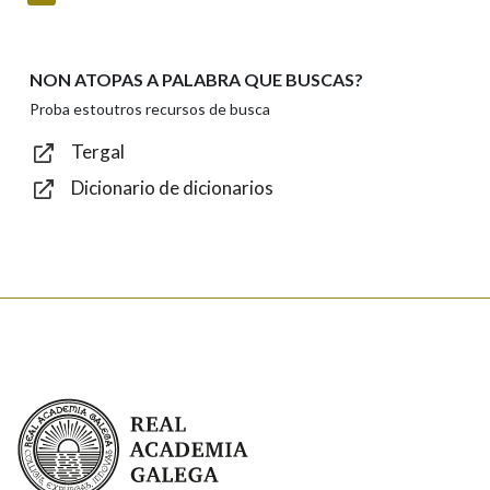
privacidade
Introduce o código que aparece na imaxe:
NON ATOPAS A PALABRA QUE BUSCAS?
Proba estoutros recursos de busca
Tergal
Dicionario de dicionarios
Texto de verificación
Enviar
Real Academia Galega