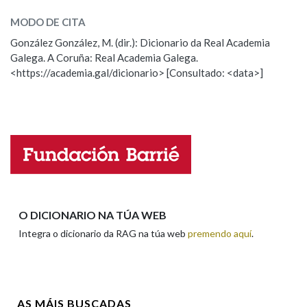
zarzallo, zarzalla
(adxectivo)
MODO DE CITA
González González, M. (dir.): Dicionario da Real Academia
zarzallo
(substantivo)
Galega. A Coruña: Real Academia Galega.
<https://academia.gal/dicionario> [Consultado: <data>]
ESCOLLE UNHA OPCIÓN:
Observación
Hai un erro na palabra
Propoño mellorar a definición
Actualización
Falta unha voz
Nome
O DICIONARIO NA TÚA WEB
Integra o dicionario da RAG na túa web
premendo aquí
.
Apelidos
AS MÁIS BUSCADAS