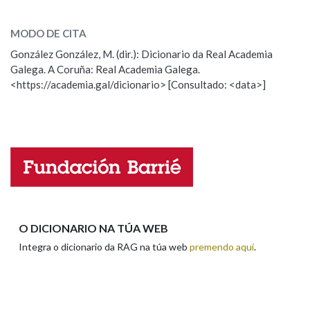
barbuza
SOBRE A PALABRA:
MODO DE CITA
ESCOLLE UNHA OPCIÓN:
Na fraseoloxía
González González, M. (dir.): Dicionario da Real Academia
Galega. A Coruña: Real Academia Galega.
Observación
Hai un erro na palabra
<https://academia.gal/dicionario> [Consultado: <data>]
Propoño mellorar a definición
Actualización
OUTRAS OPCIÓNS DE BUSCA
Falta unha voz
Marcas gramaticais
Nome
Pertence a
Apelidos
O DICIONARIO NA TÚA WEB
LIMPAR
BUSCA
Integra o dicionario da RAG na túa web
premendo aquí
.
Enderezo electrónico