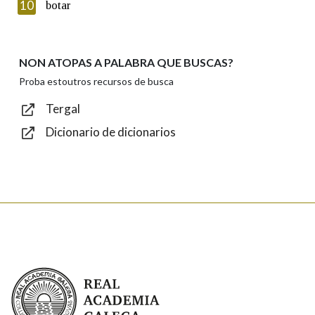
Introduce o código que aparece na imaxe:
10
botar
NON ATOPAS A PALABRA QUE BUSCAS?
Texto de verificación
Proba estoutros recursos de busca
Tergal
Dicionario de dicionarios
Enviar
Real Academia Galega