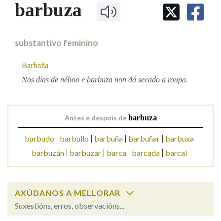
IDENTIDADE CORPORATIVA
barbuza
Facebook
Twitter
Youtube
Instagram
Bluesky
BUSCAR NOS LEMAS
FIGURAS HOMENAXEADAS
MARCIAL DEL ADALID
HISTORIA
Comeza por
CASA-MUSEO EMILIA PARDO
substantivo feminino
BAZÁN
60 ANOS DLG
PRIMAVERA DAS LETRAS
Barbaña
Remata por
PORTAL DAS PALABRAS
Nos días de néboa e barbuza non dá secado a roupa.
Contén
Antes e despois de
barbuza
barbudo
barbullo
barbuña
barbuñar
barbuxa
BUSCAR NO CONTIDO
barbuzán
barbuzar
barca
barcada
barcal
Nas definicións
AXÚDANOS A MELLORAR
Suxestións, erros, observacións...
Nos exemplos