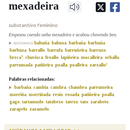
IDENTIDADE CORPORATIVA
mexadeira
Facebook
Twitter
Youtube
Instagram
Bluesky
BUSCAR NOS LEMAS
FIGURAS HOMENAXEADAS
MARCIAL DEL ADALID
HISTORIA
Comeza por
CASA-MUSEO EMILIA PARDO
substantivo feminino
BAZÁN
60 ANOS DLG
PRIMAVERA DAS LETRAS
Empezou caendo unha mexadeira e acabou chovendo ben.
Remata por
babuña
babuxa
barbaña
barbuña
PORTAL DAS PALABRAS
SINÓNIMOS
,
,
,
,
barbuza
barrallo
barrufa
barruñeira
barruzo
,
,
,
,
,
3
breca
chuvisca
froallo
lapiñeira
mocalleira
orballo
,
,
,
,
,
,
Contén
1
parrumada
patiñeira
poalla
poalleira
zarzallo
,
,
,
,
Palabras relacionadas:
barbaña
cambia
cambra
chambra
parrumeira
,
,
,
,
,
BUSCAR NO CONTIDO
morriña
morriñada
resío
rosada
patiñeira
poalla
,
,
,
,
,
,
Nas definicións
gago
tartamudo
tatabexo
tatexo
tato
zarabeto
,
,
,
,
,
,
zarapelo
zazamelo
,
Nos exemplos