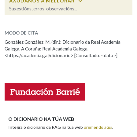
AXÚDANOS A MELLORAR
Suxestións, erros, observacións...
Na fraseoloxía
mexadeira
SOBRE A PALABRA:
MODO DE CITA
ESCOLLE UNHA OPCIÓN:
González González, M. (dir.): Dicionario da Real Academia
OUTRAS OPCIÓNS DE BUSCA
Galega. A Coruña: Real Academia Galega.
Observación
Hai un erro na palabra
<https://academia.gal/dicionario> [Consultado: <data>]
Marcas gramaticais
Propoño mellorar a definición
Actualización
Falta unha voz
Pertence a
Nome
LIMPAR
BUSCA
Apelidos
O DICIONARIO NA TÚA WEB
Integra o dicionario da RAG na túa web
premendo aquí
.