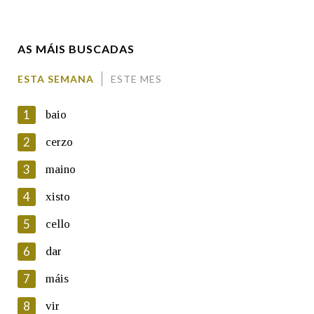
Enderezo electrónico
AS MÁIS BUSCADAS
Comentario
ESTA SEMANA
ESTE MES
1
baio
2
cerzo
3
maino
En cumprimento da normativa vixente en materia de
Protección de Datos de Carácter Persoal, a Real Academia
4
xisto
Galega informa a aqueles usuarios que faciliten o seu correo
electrónico, así como calquera outra información de carácter
5
cello
persoal, que estes datos serán obxecto de tratamento
automatizado de carácter confidencial e incorporados aos seus
6
dar
ficheiros informáticos. Así mesmo, os usuarios poderán exercer o
seu dereito de acceso, rectificación, oposición e cancelación dos
7
máis
seus datos poñéndose en contacto connosco.
8
vir
Lin e acepto as condicións da política de