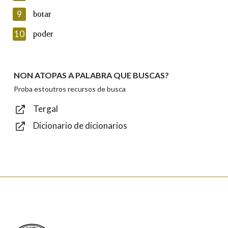
privacidade
9
botar
Introduce o código que aparece na imaxe:
10
poder
NON ATOPAS A PALABRA QUE BUSCAS?
Texto de verificación
Proba estoutros recursos de busca
Tergal
Dicionario de dicionarios
Enviar
Real Academia Galega