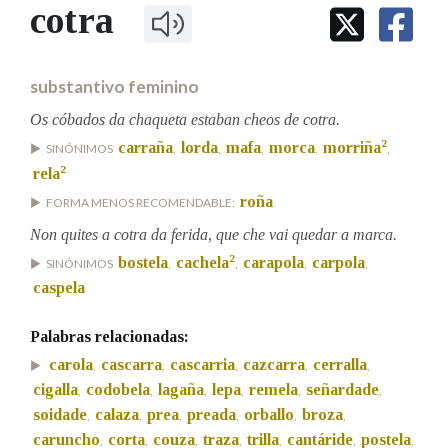
IDENTIDADE CORPORATIVA
cotra
Facebook
Twitter
Youtube
Instagram
Bluesky
BUSCAR NOS LEMAS
FIGURAS HOMENAXEADAS
MARCIAL DEL ADALID
HISTORIA
Comeza por
CASA-MUSEO EMILIA PARDO
substantivo feminino
BAZÁN
60 ANOS DLG
PRIMAVERA DAS LETRAS
Os cóbados da chaqueta estaban cheos de cotra.
Remata por
2
carraña
lorda
mafa
morca
morriña
PORTAL DAS PALABRAS
SINÓNIMOS
,
,
,
,
,
2
rela
roña
FORMA MENOS RECOMENDABLE:
Contén
Non quites a cotra da ferida, que che vai quedar a marca.
2
bostela
cachela
carapola
carpola
SINÓNIMOS
,
,
,
,
caspela
BUSCAR NO CONTIDO
Palabras relacionadas:
Nas definicións
carola
cascarra
cascarria
cazcarra
cerralla
,
,
,
,
,
cigalla
codobela
lagaña
lepa
remela
señardade
,
,
,
,
,
,
soidade
calaza
prea
preada
orballo
broza
,
,
,
,
,
,
Nos exemplos
caruncho
corta
couza
traza
trilla
cantáride
postela
,
,
,
,
,
,
,