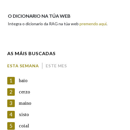
Apelidos
O DICIONARIO NA TÚA WEB
Integra o dicionario da RAG na túa web
premendo aquí
.
Enderezo electrónico
AS MÁIS BUSCADAS
Comentario
ESTA SEMANA
ESTE MES
1
baio
2
cerzo
3
maino
En cumprimento da normativa vixente en materia de
Protección de Datos de Carácter Persoal, a Real Academia
4
xisto
Galega informa a aqueles usuarios que faciliten o seu correo
electrónico, así como calquera outra información de carácter
5
coial
persoal, que estes datos serán obxecto de tratamento