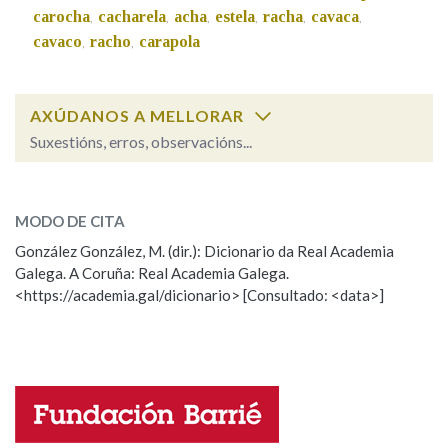
carocha
cacharela
acha
estela
racha
cavaca
,
,
,
,
,
,
cavaco
racho
carapola
,
,
Na fraseoloxía
AXÚDANOS A MELLORAR
Suxestións, erros, observacións...
OUTRAS OPCIÓNS DE BUSCA
cotra
SOBRE A PALABRA:
Marcas gramaticais
MODO DE CITA
ESCOLLE UNHA OPCIÓN:
González González, M. (dir.): Dicionario da Real Academia
Pertence a
Galega. A Coruña: Real Academia Galega.
Observación
Hai un erro na palabra
<https://academia.gal/dicionario> [Consultado: <data>]
Propoño mellorar a definición
Actualización
Falta unha voz
LIMPAR
BUSCA
Nome