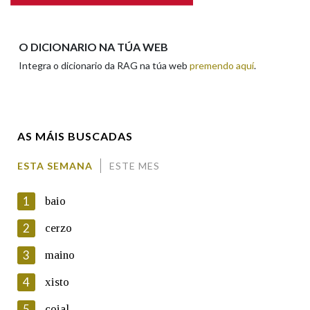
Apelidos
O DICIONARIO NA TÚA WEB
Integra o dicionario da RAG na túa web
premendo aquí
.
Enderezo electrónico
AS MÁIS BUSCADAS
Comentario
ESTA SEMANA
ESTE MES
1
baio
2
cerzo
3
maino
En cumprimento da normativa vixente en materia de
Protección de Datos de Carácter Persoal, a Real Academia
4
xisto
Galega informa a aqueles usuarios que faciliten o seu correo
electrónico, así como calquera outra información de carácter
5
coial