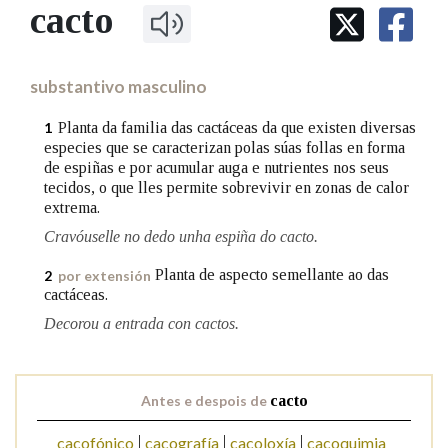
IDENTIDADE CORPORATIVA
cacto
Facebook
Twitter
Youtube
Instagram
Bluesky
BUSCAR NOS LEMAS
FIGURAS HOMENAXEADAS
MARCIAL DEL ADALID
HISTORIA
Comeza por
CASA-MUSEO EMILIA PARDO
substantivo masculino
BAZÁN
60 ANOS DLG
PRIMAVERA DAS LETRAS
Planta da familia das cactáceas da que existen diversas
1
Remata por
especies que se caracterizan polas súas follas en forma
PORTAL DAS PALABRAS
de espiñas e por acumular auga e nutrientes nos seus
tecidos, o que lles permite sobrevivir en zonas de calor
extrema.
Contén
Cravóuselle no dedo unha espiña do cacto.
Planta de aspecto semellante ao das
2
por extensión
cactáceas.
BUSCAR NO CONTIDO
Decorou a entrada con cactos.
Nas definicións
Antes e despois de
cacto
Nos exemplos
cacofónico
cacografía
cacoloxía
cacoquimia