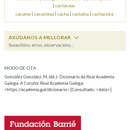
cactáceas
cacume
cacuminal
cacha
cachaba
cachaceira
Na fraseoloxía
AXÚDANOS A MELLORAR
OUTRAS OPCIÓNS DE BUSCA
Suxestións, erros, observacións...
Marcas gramaticais
cacto
SOBRE A PALABRA:
MODO DE CITA
ESCOLLE UNHA OPCIÓN:
González González, M. (dir.): Dicionario da Real Academia
Pertence a
Galega. A Coruña: Real Academia Galega.
Observación
Hai un erro na palabra
<https://academia.gal/dicionario> [Consultado: <data>]
Propoño mellorar a definición
Actualización
LIMPAR
BUSCA
Falta unha voz
Nome