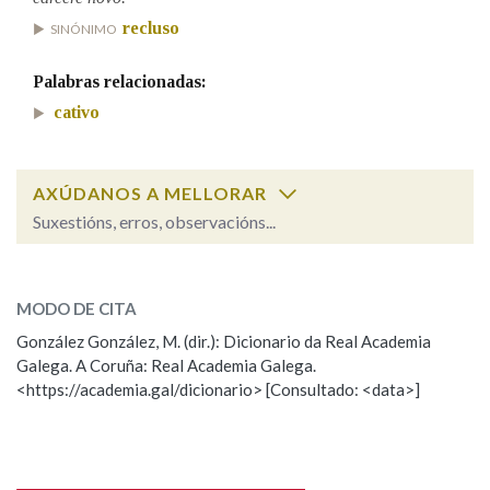
recluso
SINÓNIMO
Palabras relacionadas:
cativo
AXÚDANOS A MELLORAR
Suxestións, erros, observacións...
Cal é a palabra?
presa
MODO DE CITA
González González, M. (dir.): Dicionario da Real Academia
preso, presa
Galega. A Coruña: Real Academia Galega.
<https://academia.gal/dicionario> [Consultado: <data>]
ESCOLLE UNHA OPCIÓN:
Observación
Hai un erro na palabra