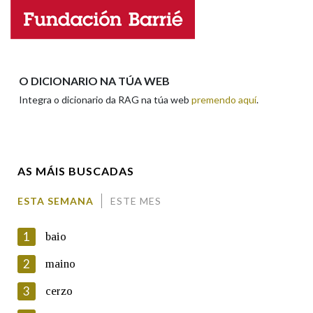
Propoño mellorar a definición
Actualización
Falta unha voz
Nome
O DICIONARIO NA TÚA WEB
Integra o dicionario da RAG na túa web
premendo aquí
.
Apelidos
AS MÁIS BUSCADAS
Enderezo electrónico
ESTA SEMANA
ESTE MES
1
baio
Comentario
2
maino
3
cerzo