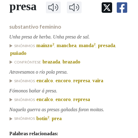
IDENTIDADE CORPORATIVA
presa
Facebook
Twitter
Youtube
Instagram
Bluesky
BUSCAR NOS LEMAS
FIGURAS HOMENAXEADAS
MARCIAL DEL ADALID
HISTORIA
Comeza por
CASA-MUSEO EMILIA PARDO
substantivo feminino
BAZÁN
60 ANOS DLG
PRIMAVERA DAS LETRAS
Unha presa de herba. Unha presa de sal.
Remata por
2
2
maínzo
manchea
manda
presada
PORTAL DAS PALABRAS
SINÓNIMOS
,
,
,
,
puñado
brazada
brazado
CONFRÓNTESE
,
Contén
Atravesamos o río pola presa.
encalco
encoro
represa
vaira
SINÓNIMOS
,
,
,
Fómonos bañar á presa.
BUSCAR NO CONTIDO
encalco
encoro
represa
SINÓNIMOS
,
,
Nas definicións
Naquela guerra as presas gañadas foron moitas.
2
botín
prea
SINÓNIMOS
,
Nos exemplos
Palabras relacionadas: