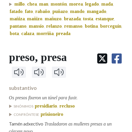
millo
chea
man
montón
morea
legado
mada
,
,
,
,
,
,
,
fatado
fato
rabaño
puñazo
mando
mangado
,
,
,
,
,
,
Na fraseoloxía
mañiza
mañizo
mañuzo
brazada
tosta
estanque
,
,
,
,
,
,
pantano
mansío
relanzo
remanso
botina
borceguín
,
,
,
,
,
,
bota
calaza
morriña
preada
,
,
,
OUTRAS OPCIÓNS DE BUSCA
preso
, presa
Marcas gramaticais
Pertence a
substantivo
Os presos fixeron un túnel para fuxir.
LIMPAR
BUSCA
presidiario
recluso
SINÓNIMOS
,
prisioneiro
CONFRÓNTESE
Tamén adxectivo
Trasladaron as mulleres presas a un
cárcere novo.